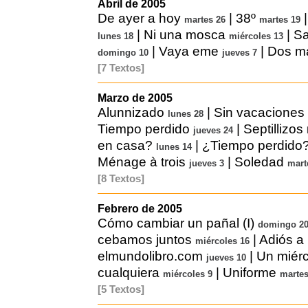
Abril de 2005
De ayer a hoy
|
38º
martes 26
martes 19
|
Ni una mosca
|
Sa
lunes 18
miércoles 13
|
Vaya eme
|
Dos m
domingo 10
jueves 7
[7 Textos]
Marzo de 2005
Alunnizado
|
Sin vacaciones
lunes 28
Tiempo perdido
|
Septillizos
jueves 24
en casa?
|
¿Tiempo perdido
lunes 14
Ménage à trois
|
Soledad
jueves 3
mart
[8 Textos]
Febrero de 2005
Cómo cambiar un pañal (I)
domingo 2
cebamos juntos
|
Adiós a
miércoles 16
elmundolibro.com
|
Un miér
jueves 10
cualquiera
|
Uniforme
miércoles 9
martes
[5 Textos]