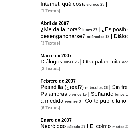
Internet, qué cosa
|
viernes 25
[1 Textos]
Abril de 2007
¿Me da la hora?
|
¿Es posibl
lunes 23
desengancharse?
|
Diálog
miércoles 18
[3 Textos]
Marzo de 2007
Diálogos
|
Otra palanquita
lunes 26
do
[2 Textos]
Febrero de 2007
Pesadilla (¿real?)
|
Sin fr
miércoles 28
Palambras
|
Soñando
viernes 16
lunes 1
a medida
|
Corte publicitario
viernes 9
[6 Textos]
Enero de 2007
Necrólogo
|
El colmo
sábado 27
martes 2