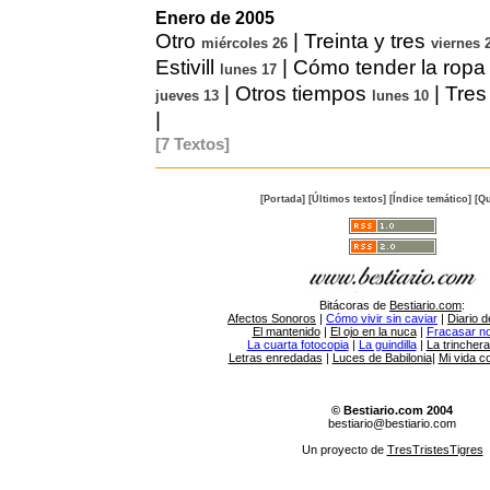
Enero de 2005
Otro
|
Treinta y tres
miércoles 26
viernes 
Estivill
|
Cómo tender la ropa
lunes 17
|
Otros tiempos
|
Tres
jueves 13
lunes 10
|
[7 Textos]
[Portada]
[Últimos textos]
[Índice temático]
[Qu
Bitácoras de
Bestiario.com
:
Afectos Sonoros
|
Cómo vivir sin caviar
|
Diario d
El mantenido
|
El ojo en la nuca
|
Fracasar no 
La cuarta fotocopia
|
La guindilla
|
La trincher
Letras enredadas
|
Luces de Babilonia
|
Mi vida c
© Bestiario.com 2004
bestiario@bestiario.com
Un proyecto de
TresTristesTigres