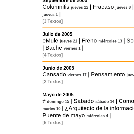
Septiembre de 2005
Columnitis
|
Fracaso
jueves 22
jueves 8
|
jueves 1
[3 Textos]
Julio de 2005
eMule
|
Freno
|
So
jueves 21
miércoles 13
|
Bache
|
viernes 1
[4 Textos]
Junio de 2005
Cansado
|
Pensamiento
viernes 17
jue
[2 Textos]
Mayo de 2005
≠
|
Sábado
|
Como 
domingo 15
sábado 14
|
¿Arquitecto de la informac
martes 10
Puente de mayo
|
miércoles 4
[5 Textos]