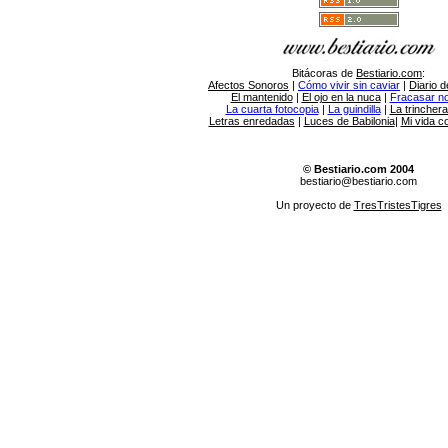
Bitácoras de
Bestiario.com
:
Afectos Sonoros
|
Cómo vivir sin caviar
|
Diario d
El mantenido
|
El ojo en la nuca
|
Fracasar no 
La cuarta fotocopia
|
La guindilla
|
La trincher
Letras enredadas
|
Luces de Babilonia
|
Mi vida c
© Bestiario.com 2004
bestiario@bestiario.com
Un proyecto de
TresTristesTigres