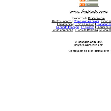
Bitácoras de
Bestiario.com
:
Afectos Sonoros
|
Cómo vivir sin caviar
|
Diario d
El mantenido
|
El ojo en la nuca
|
Fracasar no 
La cuarta fotocopia
|
La guindilla
|
La trincher
Letras enredadas
|
Luces de Babilonia
|
Mi vida c
© Bestiario.com 2004
bestiario@bestiario.com
Un proyecto de
TresTristesTigres