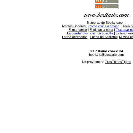
Bitácoras de
Bestiario.com
:
Afectos Sonoros
|
Cómo vivir sin caviar
|
Diario d
El mantenido
|
El ojo en la nuca
|
Fracasar no 
La cuarta fotocopia
|
La guindilla
|
La trincher
Letras enredadas
|
Luces de Babilonia
|
Mi vida c
© Bestiario.com 2004
bestiario@bestiario.com
Un proyecto de
TresTristesTigres