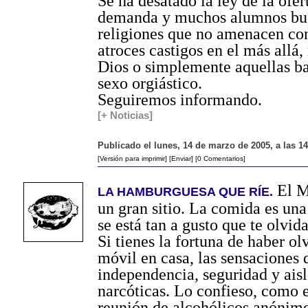
Se ha desatado la ley de la ofer
demanda y muchos alumnos bu
religiones que no amenacen con
atroces castigos en el más allá, 
Dios o simplemente aquellas ba
sexo orgiástico.
Seguiremos informando.
[+ Noticias]
Publicado el lunes, 14 de marzo de 2005, a las 1
[Versión para imprimir]
[Enviar]
[0 Comentarios]
El M
LA HAMBURGUESA QUE RÍE.
un gran sitio. La comida es un
se está tan a gusto que te olvida
Si tienes la fortuna de haber ol
móvil en casa, las sensaciones 
independencia, seguridad y ais
narcóticas. Lo confieso, como 
reunión de alcohólicos anónim