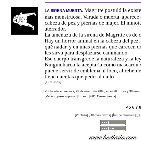
Magritte postuló la existe
LA SIRENA MUERTA.
más monstruosa. Varada o muerta, aparece 
cabeza de pez y piernas de mujer. El minota
aterrador.
La amenaza de la sirena de Magritte es de 
Hay un horror animal en la cabeza del pez,
qué nadar, y en unas piernas que carecen d
les sirva para desplazarse caminando.
Ese cuerpo transgrede la naturaleza y la l
Ningún barco la aceptaría como mascarón d
puede servir de emblema al loco, al rebelde
tiene cuentas que pedir al cielo.
[+ Relatos]
Publicado el viernes, 21 de enero de 2005, a las 20 horas y 38 minu
[Versión para imprimir]
[Enviar]
[601 Comentarios]
<
5
6
7
[Portada]
[Últimos textos]
[Índice temático]
[Qu