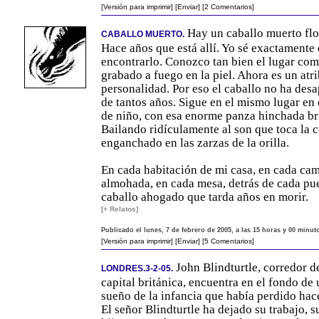
[Versión para imprimir]
[Enviar]
[2 Comentarios]
Hay un caballo muerto flot
CABALLO MUERTO.
Hace años que está allí. Yo sé exactamente
encontrarlo. Conozco tan bien el lugar como
grabado a fuego en la piel. Ahora es un atr
personalidad. Por eso el caballo no ha des
de tantos años. Sigue en el mismo lugar en 
de niño, con esa enorme panza hinchada bri
Bailando ridículamente al son que toca la 
enganchado en las zarzas de la orilla.
En cada habitación de mi casa, en cada cam
almohada, en cada mesa, detrás de cada pue
caballo ahogado que tarda años en morir.
[+ Relatos]
Publicado el lunes, 7 de febrero de 2005, a las 15 horas y 00 minut
[Versión para imprimir]
[Enviar]
[5 Comentarios]
John Blindturtle, corredor de
LONDRES.3-2-05.
capital británica, encuentra en el fondo de
sueño de la infancia que había perdido hac
El señor Blindturtle ha dejado su trabajo, s