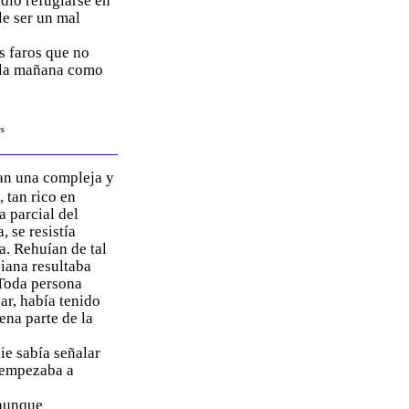
dió refugiarse en
le ser un mal
s faros que no
e la mañana como
os
an una compleja y
 tan rico en
a parcial del
 se resistía
a. Rehuían de tal
siana resultaba
 Toda persona
ar, había tenido
ena parte de la
ie sabía señalar
 empezaba a
 aunque