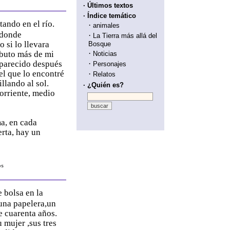
· Últimos textos
· Índice temático
ando en el río.
·
animales
 donde
·
La Tierra más allá del
 si lo llevara
Bosque
·
ibuto más de mi
Noticias
aparecido después
·
Personajes
el que lo encontré
·
Relatos
llando al sol.
· ¿Quién es?
corriente, medio
a, en cada
rta, hay un
os
 bolsa en la
 una papelera,un
e cuarenta años.
u mujer ,sus tres