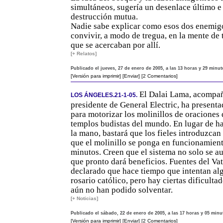
simultáneos, sugería un desenlace último e
destrucción mutua.
Nadie sabe explicar como esos dos enemig
convivir, a modo de tregua, en la mente de
que se acercaban por allí.
[+ Relatos]
Publicado el jueves, 27 de enero de 2005, a las 13 horas y 29 minut
[Versión para imprimir]
[Enviar]
[2 Comentarios]
El Dalai Lama, acompañ
LOS ÁNGELES.21-1-05.
presidente de General Electric, ha present
para motorizar los molinillos de oraciones 
templos budistas del mundo. En lugar de ha
la mano, bastará que los fieles introduzca
que el molinillo se ponga en funcionamien
minutos. Creen que el sistema no solo se au
que pronto dará beneficios. Fuentes del Va
declarado que hace tiempo que intentan al
rosario católico, pero hay ciertas dificulta
aún no han podido solventar.
[+ Noticias]
Publicado el sábado, 22 de enero de 2005, a las 17 horas y 05 minu
[Versión para imprimir]
[Enviar]
[2 Comentarios]