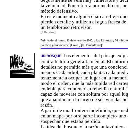
Seguramente se veía muy vulnerable y deci
la velocidad. Poner tierra por medio no sue
método defensivo.
En este momento alguna charca refleja uno
pierden detalle y utilizan el agua fresca d
un tembloroso retrovisor.
[+ Relatos]
Publicado el lunes, 31 de enero de 2005, a las 12 horas y 58 minut
[Versión para imprimir]
[Enviar]
[3 Comentarios]
Los elementos del paisaje exigí
UN BOSQUE.
contradictoria geografía mental. El entorno,
detalles,no permitía más que una concienci
mismo. Cada árbol, cada planta, cada piedra,
tenazmente a ocupar un lugar en la memori
modo el orden, que la más tupida red carte
endeble para contener su rebeldía natural.
capaz de moverse con soltura por aquel lug
que abandonar a lo largo de sus veredas bu
razón.
A partir de una frontera indefinida, que nad
en un mapa-por otra parte incompleto-uno
sospechar que estaba perdido.
La idea del bosque y la razón antagónicos