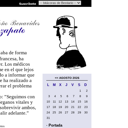
jaba de forma
 francesa, ha
r. Los médicos
e en el que lejos
ado a informar que
<<
AGOSTO 2026
e ha realizado a
L
M
X
J
V
S
D
erar el problema
1
2
do: ”Seguimos con
3
4
5
6
7
8
9
órganos vitales y
10
11
12
13
14
15
16
 sobrevivir ambos,
17
18
19
20
21
22
23
alir adelante.”
24
25
26
27
28
29
30
31
· Portada
utos