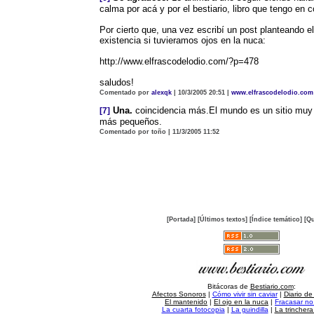
calma por acá y por el bestiario, libro que tengo en co
Por cierto que, una vez escribí un post planteando e
existencia si tuvieramos ojos en la nuca:
http://www.elfrascodelodio.com/?p=478
saludos!
Comentado por
alexqk
| 10/3/2005 20:51 |
www.elfrascodelodio.com
Una.
coincidencia más.El mundo es un sitio muy 
[7]
más pequeños.
Comentado por toño | 11/3/2005 11:52
[Portada]
[Últimos textos]
[Índice temático]
[Qu
Bitácoras de
Bestiario.com
:
Afectos Sonoros
|
Cómo vivir sin caviar
|
Diario de
El mantenido
|
El ojo en la nuca
|
Fracasar no 
La cuarta fotocopia
|
La guindilla
|
La trincher