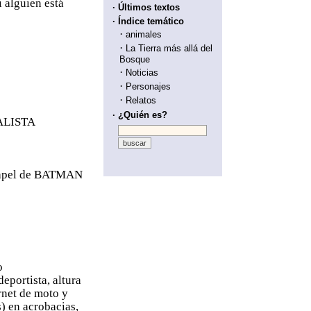
i alguien está
· Últimos textos
· Índice temático
·
animales
·
La Tierra más allá del
Bosque
·
Noticias
·
Personajes
·
Relatos
· ¿Quién es?
ALISTA
 papel de BATMAN
o
eportista, altura
rnet de moto y
) en acrobacias,