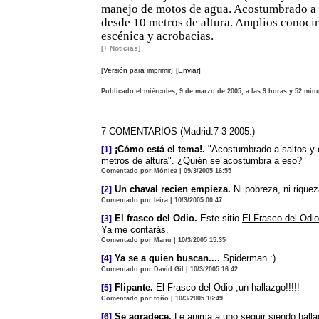
manejo de motos de agua. Acostumbrado a s
desde 10 metros de altura. Amplios conoci
escénica y acrobacias.
[+ Noticias]
[Versión para imprimir]
[Enviar]
Publicado el miércoles, 9 de marzo de 2005, a las 9 horas y 52 min
7 COMENTARIOS (Madrid.7-3-2005.)
¡Cómo está el tema!.
"Acostumbrado a saltos y 
[1]
metros de altura". ¿Quién se acostumbra a eso?
Comentado por Mónica | 09/3/2005 16:55
Un chaval recien empieza.
Ni pobreza, ni riquez
[2]
Comentado por leira | 10/3/2005 00:47
El frasco del Odio.
Este sitio
El Frasco del Odio
[3]
Ya me contarás.
Comentado por Manu | 10/3/2005 15:35
Ya se a quien buscan....
Spiderman :)
[4]
Comentado por David Gil | 10/3/2005 16:42
Flipante.
El Frasco del Odio ,un hallazgo!!!!!
[5]
Comentado por toño | 10/3/2005 16:49
Se agradece.
Le anima a uno seguir siendo hall
[6]