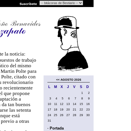
 la noticia:
puestos de trabajo
mático del mismo
 Martin Polte para
 Polte, citado con
<<
AGOSTO 2026
u revolucionario
L
M
X
J
V
S
D
do recientemente
 el que propone
1
2
daptación a
3
4
5
6
7
8
9
a da tan buenos
10
11
12
13
14
15
16
rse las setenta
17
18
19
20
21
22
23
unque está
24
25
26
27
28
29
30
 previo a otras
31
· Portada