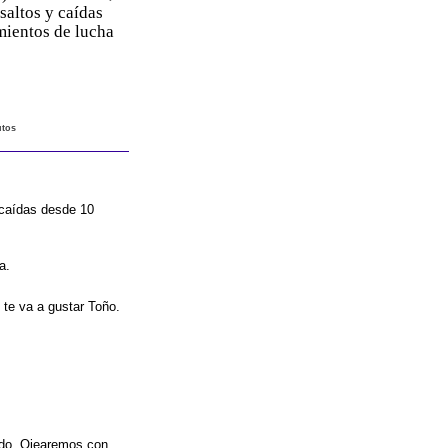
altos y caídas
mientos de lucha
utos
caídas desde 10
a.
te va a gustar Toño.
ado. Ojearemos con