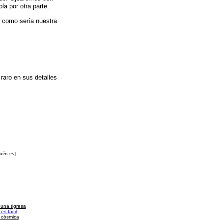
la por otra parte.
l como sería nuestra
raro en sus detalles
ién es]
 una tigresa
es fácil
a cósmica