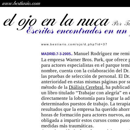
www.bestiario.com/ojo/d.php?id=37
Manuel Rodríguez me remite
MADRID.7-3-2005..
La empresa Warner Bros. Park, que ofrece 
para actores especialistas en el parque te
nombre, cuenta con la colaboración del Dr.
las pruebas de selección de personal. El Dr.
anterioridad en estas mismas páginas por s
método de la
Diálisis Cerebral
, ha publica
un libro titulado “Trabajar con alegría” en
directamente la lobotomía para lograr la a
determinados puestos de trabajo. La terapi
resultados que la empresa ha querido ahorra
horas de formación para actores nuevos, a
obligada a impartir estos cursos como paso
medidas más traumáticas.