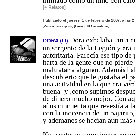
mimado como un niño con cator
[+ Relatos]
Publicado el jueves, 1 de febrero de 2007, a las 
[Versión para imprimir]
[Enviar]
[18 Comentarios]
Dora exhalaba tanta 
DORA (III)
un sargento de la Legión y era 
autoritaria. Parecía ese tipo de
harta de la gente que no pierde
maltratar a alguien. Además ha
descubierto que le gustaba el p
una actividad en la que era ve
buena- y ,como supimos despué
de dinero mucho mejor. Con aq
años cincuenta que revestía a l
con la inocencia de un pajarito
y ademanes se hacían aún más 
Nos sentamos muy juntos en un 