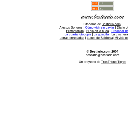
Bitácoras de
Bestiario.com
:
Afectos Sonoros
|
Cómo vivir sin caviar
|
Diario d
El mantenido
|
El ojo en la nuca
|
Fracasar no 
La cuarta fotocopia
|
La guindilla
|
La trincher
Letras enredadas
|
Luces de Babilonia
|
Mi vida c
© Bestiario.com 2004
bestiario@bestiario.com
Un proyecto de
TresTristesTigres