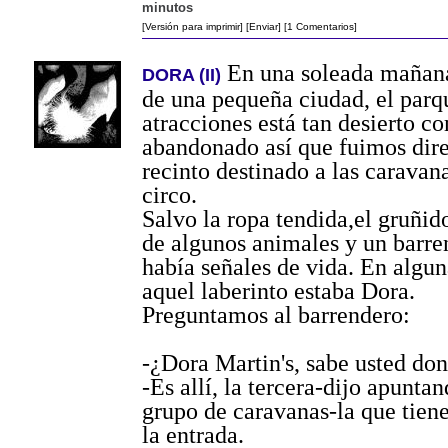
minutos
[Versión para imprimir]
[Enviar]
[1 Comentarios]
En una soleada mañana
DORA (II)
de una pequeña ciudad, el parq
atracciones está tan desierto 
abandonado así que fuimos dir
recinto destinado a las caravana
circo.
Salvo la ropa tendida,el gruñid
de algunos animales y un barren
había señales de vida. En algun
aquel laberinto estaba Dora.
Preguntamos al barrendero:
-¿Dora Martin's, sabe usted do
-Es allí, la tercera-dijo apunta
grupo de caravanas-la que tiene
la entrada.