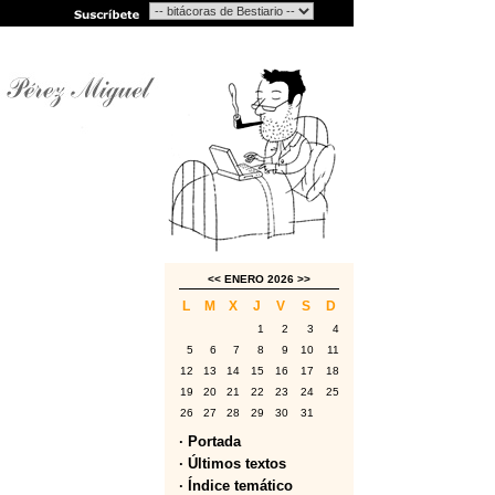
<<
ENERO 2026
>>
L
M
X
J
V
S
D
1
2
3
4
5
6
7
8
9
10
11
12
13
14
15
16
17
18
19
20
21
22
23
24
25
26
27
28
29
30
31
· Portada
· Últimos textos
· Índice temático