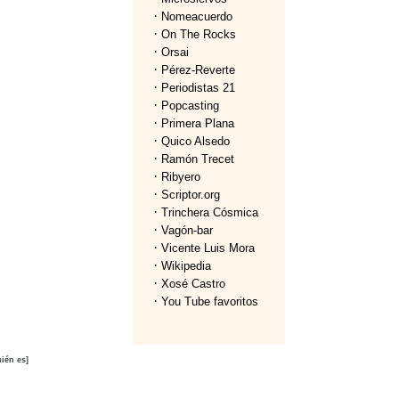
·
Nomeacuerdo
·
On The Rocks
·
Orsai
·
Pérez-Reverte
·
Periodistas 21
·
Popcasting
·
Primera Plana
·
Quico Alsedo
·
Ramón Trecet
·
Ribyero
·
Scriptor.org
·
Trinchera Cósmica
·
Vagón-bar
·
Vicente Luis Mora
·
Wikipedia
·
Xosé Castro
·
You Tube favoritos
ién es]