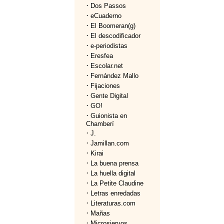
·
Dos Passos
·
eCuaderno
·
El Boomeran(g)
·
El descodificador
·
e-periodistas
·
Eresfea
·
Escolar.net
·
Fernández Mallo
·
Fijaciones
·
Gente Digital
·
GO!
·
Guionista en
Chamberí
·
J.
·
Jamillan.com
·
Kirai
·
La buena prensa
·
La huella digital
·
La Petite Claudine
·
Letras enredadas
·
Literaturas.com
·
Mañas
·
Microsiervos