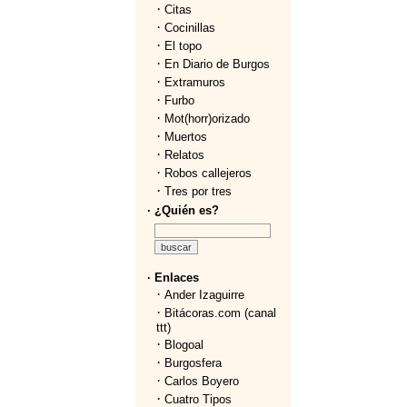
·
Citas
·
Cocinillas
·
El topo
·
En Diario de Burgos
·
Extramuros
·
Furbo
·
Mot(horr)orizado
·
Muertos
·
Relatos
·
Robos callejeros
·
Tres por tres
· ¿Quién es?
· Enlaces
·
Ander Izaguirre
·
Bitácoras.com (canal
ttt)
·
Blogoal
·
Burgosfera
·
Carlos Boyero
·
Cuatro Tipos