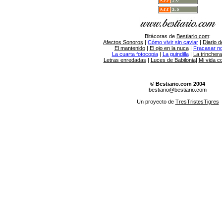
Bitácoras de
Bestiario.com
:
Afectos Sonoros
|
Cómo vivir sin caviar
|
Diario d
El mantenido
|
El ojo en la nuca
|
Fracasar no 
La cuarta fotocopia
|
La guindilla
|
La trincher
Letras enredadas
|
Luces de Babilonia
|
Mi vida c
© Bestiario.com 2004
bestiario@bestiario.com
Un proyecto de
TresTristesTigres