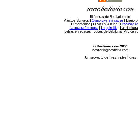
Bitácoras de
Bestiario.com
:
Afectos Sonoros
|
Cómo vivir sin caviar
|
Diario d
El mantenido
|
El ojo en la nuca
|
Fracasar no 
La cuarta fotocopia
|
La guindilla
|
La trincher
Letras enredadas
|
Luces de Babilonia
|
Mi vida c
© Bestiario.com 2004
bestiario@bestiario.com
Un proyecto de
TresTristesTigres