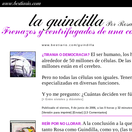
www.bestiario.com/guindilla
El ser humano, los
¿TIRANIA O DEMOCRACIA?
alrededor de 50 millones de células. De las
millones están en el cerebro.
Pero no todas las células son iguales. Ten
especializadas en diversas funciones.
Y yo me pregunto: ¿Cuántas deciden ver fú
[+ Entre sístoles y diástoles]
Publicado el viernes, 9 de junio de 2006, a las 0 horas y 32 minuto
[Versión para imprimir]
[Enviar]
[13 Comentarios]
A la conclusión a la qu
REÍR POR NO LLORAR.
tanto Rosa como Guindilla, como yo, (las t