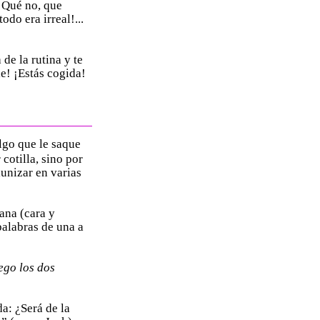
¡Qué no, que
odo era irreal!...
 de la rutina y te
le! ¡Estás cogida!
lgo que le saque
 cotilla, sino por
lunizar en varias
ana (cara y
palabras de una a
ego los dos
a: ¿Será de la