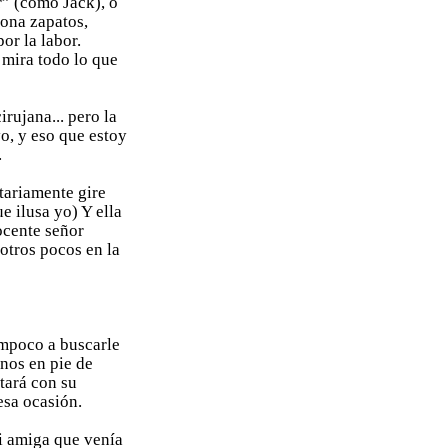
r” (como Jack), o
iona zapatos,
por la labor.
 mira todo lo que
rujana... pero la
o, y eso que estoy
.
tariamente gire
 ilusa yo) Y ella
ocente señor
otros pocos en la
ampoco a buscarle
anos en pie de
rtará con su
esa ocasión.
i amiga que venía