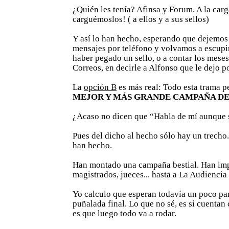
¿Quién les tenía? Afinsa y Forum. A la carga
carguémoslos! ( a ellos y a sus sellos)
Y así lo han hecho, esperando que dejemos
mensajes por teléfono y volvamos a escupi
haber pegado un sello, o a contar los meses
Correos, en decirle a Alfonso que le dejo p
La
opción B
es más real: Todo esta trama p
MEJOR Y MÁS GRANDE CAMPAÑA DE
¿Acaso no dicen que “Habla de mí aunque 
Pues del dicho al hecho sólo hay un trecho.
han hecho.
Han montado una campaña bestial. Han imp
magistrados, jueces... hasta a La Audiencia
Yo calculo que esperan todavía un poco par
puñalada final. Lo que no sé, es si cuentan
es que luego todo va a rodar.