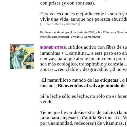
con prisas (y con sonrisas).
Hay veces que es mejor hacerse la sorda y
vivir una vida, aunque nos parezca aburrid
[+ Entre sístoles y diástoles]
Publicado el domingo, 4 de junio de 2006, a las 21 horas y 40 min
[Versión para imprimir]
[Enviar]
[1 Comentarios]
Bífidos activo con fibra de s
INGREDIENTES:
inmunitas + L carnitina... a este paso eso a
cenizas, para que abone un cincuenta por c
sea más ecológico, transpirable y celestial..
apuras... reciclable y desgravable. ¡El no v
¡El maravilloso mundo de las etiquetas!, o 
mismo:
¡Bienvenidos al salvaje mundo de 
Si la leche sólo es leche, no sólo no es bue
vende.
Tiene que llevar dosis extra de calcio, (la 
falta para enyesar la Capilla Sextina si el 
por unanimidad, redecorar.) de vitaminas, 