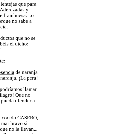
lentejas que para
 Aderezadas y
e frambuesa. Lo
orque no sabe a
cia.
oductos que no se
béis el dicho:
”
te:
esencia
de naranja
naranja. ¡La pera!
 podríamos llamar
milagro! Que no
e pueda ofender a
de cocido CASERO,
 mar bravo si
ue no la llevan...