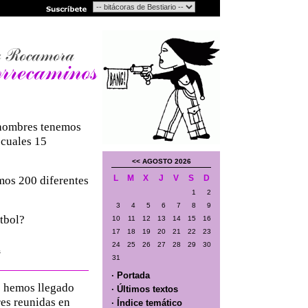
 hombres tenemos
 cuales 15
<<
AGOSTO 2026
L
M
X
J
V
S
D
emos 200 diferentes
1
2
3
4
5
6
7
8
9
tbol?
10
11
12
13
14
15
16
17
18
19
20
21
22
23
24
25
26
27
28
29
30
s
31
· Portada
e hemos llegado
· Últimos textos
res reunidas en
· Índice temático