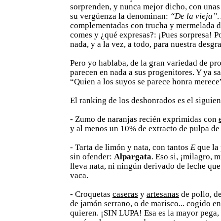
sorprenden, y nunca mejor dicho, con unas 
su vergüenza la denominan:
“De la vieja”
.
complementadas con trucha y mermelada d
comes y ¿qué expresas?: ¡Pues sorpresa! P
nada, y a la vez, a todo, para nuestra desgra
Pero yo hablaba, de la gran variedad de pr
parecen en nada a sus progenitores. Y ya sa
“Quien a los suyos se parece honra merece
El ranking de los deshonrados es el siguien
- Zumo de naranjas recién exprimidas con
y al menos un 10% de extracto de pulpa de 
- Tarta de limón y nata, con tantos
E
que la
sin ofender:
Alpargata
. Eso si, ¡milagro, 
lleva nata, ni ningún derivado de leche qu
vaca.
- Croquetas
caseras
y
artesanas
de pollo, 
de jamón serrano, o de marisco... cogido en
quieren. ¡SIN LUPA! Esa es la mayor pega, q