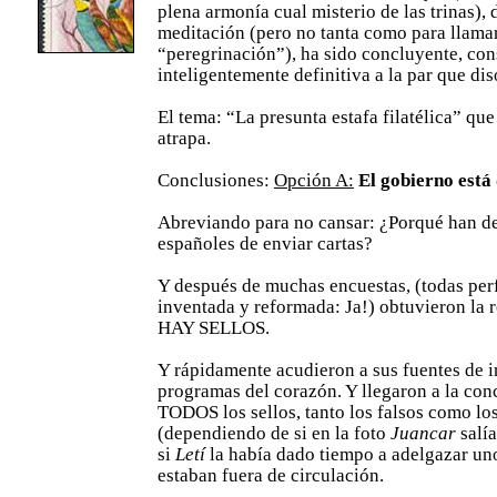
plena armonía cual misterio de las trinas)
meditación (pero no tanta como para llamar
“peregrinación”), ha sido concluyente, con
inteligentemente definitiva a la par que dis
El tema: “La presunta estafa filatélica” qu
atrapa.
Conclusiones:
Opción A:
El gobierno está 
Abreviando para no cansar: ¿Porqué han de
españoles de enviar cartas?
Y después de muchas encuestas, (todas per
inventada y reformada: Ja!) obtuvieron la 
HAY SELLOS.
Y rápidamente acudieron a sus fuentes de 
programas del corazón. Y llegaron a la con
TODOS los sellos, tanto los falsos como lo
(dependiendo de si en la foto
Juancar
salí
si
Letí
la había dado tiempo a adelgazar u
estaban fuera de circulación.