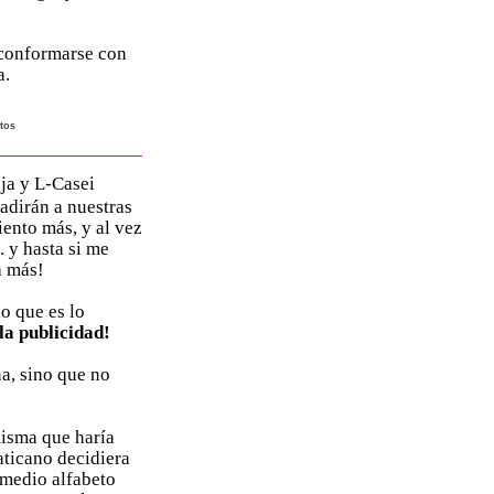
 conformarse con
a.
utos
oja y L-Casei
ñadirán a nuestras
iento más, y al vez
. y hasta si me
a más!
lo que es lo
la publicidad!
na, sino que no
misma que haría
Vaticano decidiera
(medio alfabeto