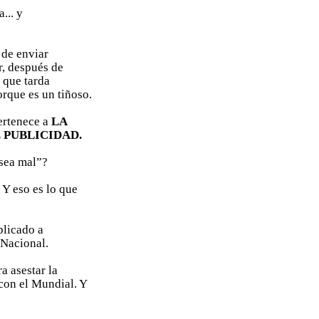
... y
 de enviar
r, después de
 que tarda
orque es un tiñoso.
ertenece a
LA
 PUBLICIDAD.
sea mal”?
 Y eso es lo que
licado a
 Nacional.
a asestar la
 con el Mundial. Y