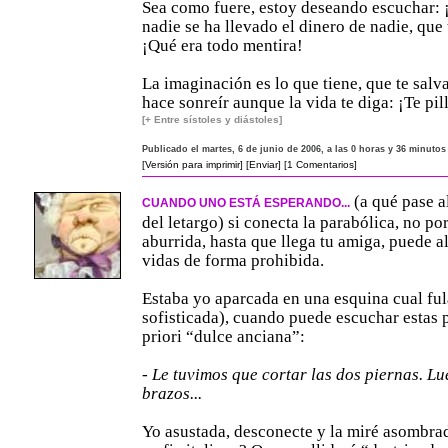
Sea como fuere, estoy deseando escuchar: 
nadie se ha llevado el dinero de nadie, que t
¡Qué era todo mentira!
La imaginación es lo que tiene, que te salva
hace sonreír aunque la vida te diga: ¡Te pil
[+ Entre sístoles y diástoles]
Publicado el martes, 6 de junio de 2006, a las 0 horas y 36 minutos
[Versión para imprimir]
[Enviar]
[1 Comentarios]
(a qué pase a
CUANDO UNO ESTÁ ESPERANDO...
del letargo) si conecta la parabólica, no por
aburrida, hasta que llega tu amiga, puede a
vidas de forma prohibida.
Estaba yo aparcada en una esquina cual ful
sofisticada), cuando puede escuchar estas 
priori “dulce anciana”:
-
Le tuvimos que cortar las dos piernas. Lu
brazos...
Yo asustada, desconecte y la miré asombrad