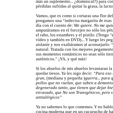
más un suplemento... ¿dominical?) para con
pérdidas sufridas al quitar la grasa, la lact
Vamos, que es como si cortaras una flor de
pongamos una “indecisa margarita de esas 
día con el cuento de:
Me quiere. No me quie
amputáramos en el forcejeo no sólo los pét
el rabo, los estambres y el pistilo. (Tengo 
vídeo y también en DVD)... Y luego les pe
aislante y nos exaltáramos al aconsejarlo: 
natural. Tratada con los mejores pegamento
sus momentos románticos no sean sólo tier
auténticos.” ¡YA, y qué más!
Si los abuelos de mis abuelos levantaran la
quedar tiesos. Ya les oigo decir:
“Para eso 
gran,
(mediana y pequeña )
guerra... para
pollos que no vuelan, que saben a demonio
degenerado tanto, que tienen que dejar bie
envasado, que No son Transgénicos, pero sí
antialérgicos”
Ya no sabemos lo que comemos. Y no hablo
cocina moderna que en un cucurucho de bar