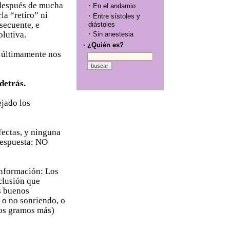
, después de mucha
·
En el andamio
la “retiro” ni
·
Entre sístoles y
secuente, e
diástoles
·
olutiva.
Sin anestesia
· ¿Quién es?
e últimamente nos
detrás.
jado los
fectas, y ninguna
respuesta: NO
información: Los
clusión que
s buenos
a o no sonriendo, o
nos gramos más)