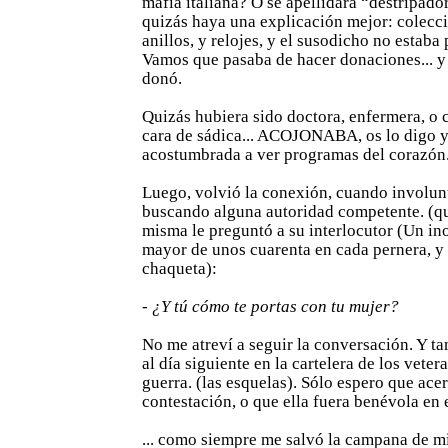
mafia italiana? O se apellidará “destripado
quizás haya una explicación mejor: colecc
anillos, y relojes, y el susodicho no estaba 
Vamos que pasaba de hacer donaciones... y
donó.
Quizás hubiera sido doctora, enfermera, o ci
cara de sádica... ACOJONABA, os lo digo y
acostumbrada a ver programas del corazón
Luego, volvió la conexión, cuando involun
buscando alguna autoridad competente. (que
misma le preguntó a su interlocutor (Un in
mayor de unos cuarenta en cada pernera, y 
chaqueta):
-
¿Y tú cómo te portas con tu mujer?
No me atreví a seguir la conversación. Y t
al día siguiente en la cartelera de los veter
guerra. (las esquelas). Sólo espero que ace
contestación, o que ella fuera benévola en 
... como siempre me salvó la campana de m