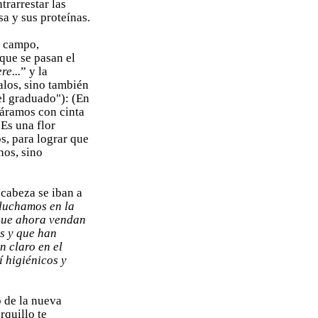
trarrestar las
osa y sus proteínas.
l campo,
que se pasan el
re...
” y la
alos, sino también
"el graduado"): (En
gáramos con cinta
“Es una flor
s, para lograr que
nos, sino
 cabeza se iban a
luchamos en la
 que ahora vendan
s y que han
n claro en el
 higiénicos y
 de la nueva
quillo te