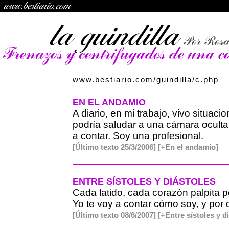
www.bestiario.com/guindilla/c.php
EN EL ANDAMIO
A diario, en mi trabajo, vivo situaci
podría saludar a una cámara oculta.
a contar. Soy una profesional.
[Último texto 25/3/2006]
[+En el andamio]
ENTRE SÍSTOLES Y DIÁSTOLES
Cada latido, cada corazón palpita p
Yo te voy a contar cómo soy, y por 
[Último texto 08/6/2007]
[+Entre sístoles y d