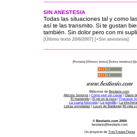
SIN ANESTESIA
Todas las situaciones tal y como las
así te las transmito. Si te gustan bien
también. Sin dolor pero con mi supli
[Último texto 20/6/2007]
[+Sin anestesia]
[Portada]
[Últimos textos]
[Índice temático]
[Qu
Bitácoras de
Bestiario.com
:
Afectos Sonoros
|
Cómo vivir sin caviar
|
Diario d
El mantenido
|
El ojo en la nuca
|
Fracasar no 
La cuarta fotocopia
|
La guindilla
|
La trincher
Letras enredadas
|
Luces de Babilonia
|
Mi vida c
© Bestiario.com 2004
bestiario@bestiario.com
Un proyecto de
TresTristesTigres