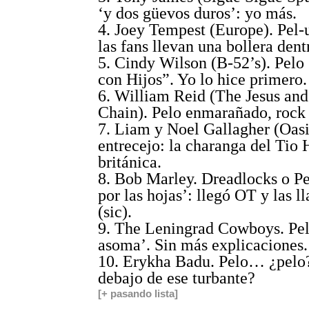
‘y dos güevos duros’: yo más.
4. Joey Tempest (Europe). Pel-
las fans llevan una bollera dent
5. Cindy Wilson (B-52’s). Pel
con Hijos”. Yo lo hice primero.
6. William Reid (The Jesus an
Chain). Pelo enmarañado, rock
7. Liam y Noel Gallagher (Oasi
entrecejo: la charanga del Tio
británica.
8. Bob Marley. Dreadlocks o Pe
por las hojas’: llegó OT y las l
(sic).
9. The Leningrad Cowboys. Pelo
asoma’. Sin más explicaciones.
10. Erykha Badu. Pelo… ¿pelo
debajo de ese turbante?
[+ pasando lista]