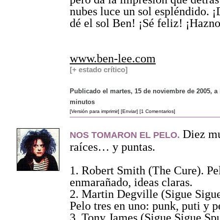
nubes luce un sol espléndido. ¡
dé el sol Ben! ¡Sé feliz! ¡Hazno
www.ben-lee.com
[+ estado crítico]
Publicado el martes, 15 de noviembre de 2005, a 
minutos
[Versión para imprimir]
[Enviar]
[1 Comentarios]
Diez mú
NOS TOMARON EL PELO.
raíces… y puntas.
1. Robert Smith (The Cure). Pe
enmarañado, ideas claras.
2. Martin Degville (Sigue Sigu
Pelo tres en uno: punk, puti y p
3. Tony James (Sigue Sigue Spu