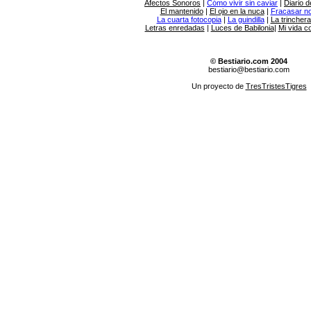
Afectos Sonoros
|
Cómo vivir sin caviar
|
Diario d
El mantenido
|
El ojo en la nuca
|
Fracasar no 
La cuarta fotocopia
|
La guindilla
|
La trincher
Letras enredadas
|
Luces de Babilonia
|
Mi vida c
© Bestiario.com 2004
bestiario@bestiario.com
Un proyecto de
TresTristesTigres