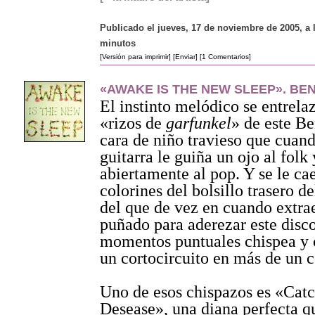
Publicado el jueves, 17 de noviembre de 2005, a 
minutos
[Versión para imprimir]
[Enviar]
[1 Comentarios]
«AWAKE IS THE NEW SLEEP». BEN
El instinto melódico se entrela
«rizos de
garfunkel
» de este B
cara de niño travieso que cuan
guitarra le guiña un ojo al folk 
abiertamente al pop. Y se le ca
colorines del bolsillo trasero de
del que de vez en cuando extra
puñado para aderezar este disc
momentos puntuales chispea y 
un cortocircuito en más de un 
Uno de esos chispazos es «Cat
Desease», una diana perfecta q