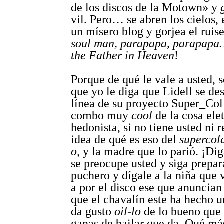
de los discos de la Motown» y
vil. Pero… se abren los cielos, 
un mísero blog y gorjea el ruis
soul man, parapapa, parapap
the Father in Heaven
!
Porque de qué le vale a usted, 
que yo le diga que Lidell se de
línea de su proyecto Super_Coll
combo muy
cool
de la cosa ele
hedonista, si no tiene usted ni r
idea de qué es eso del
supercol
o
, y la madre que lo parió. ¡Di
se preocupe usted y siga prepar
puchero y dígale a la niña que 
a por el disco ese que anuncian
que el chavalín este ha hecho u
da gusto
oil-lo
de lo bueno que 
ganas de bailar que da. Qué más