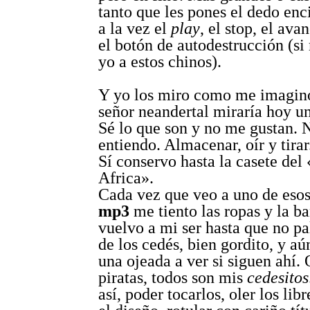
tanto que les pones el dedo enc
a la vez el
play
, el stop, el ava
el botón de autodestrucción (s
yo a estos chinos).
Y yo los miro como me imagino
señor neandertal miraría hoy u
Sé lo que son y no me gustan. 
entiendo. Almacenar, oír y tirar
Sí conservo hasta la casete del
Africa».
Cada vez que veo a uno de eso
mp3
me tiento las ropas y la b
vuelvo a mi ser hasta que no pa
de los cedés, bien gordito, y aú
una ojeada a ver si siguen ahí. 
piratas, todos son mis
cedesitos
así, poder tocarlos, oler los lib