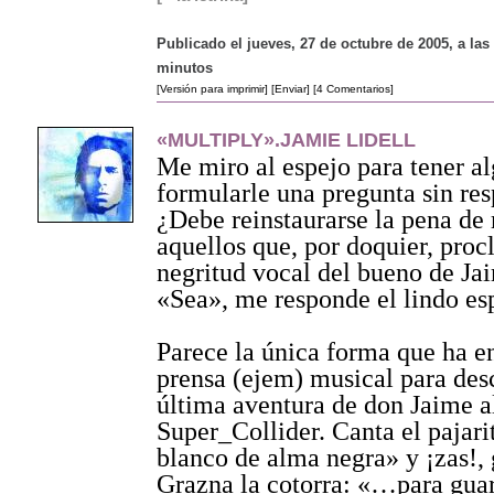
Publicado el jueves, 27 de octubre de 2005, a las
minutos
[Versión para imprimir]
[Enviar]
[4 Comentarios]
«MULTIPLY».JAMIE LIDELL
Me miro al espejo para tener al
formularle una pregunta sin res
¿Debe reinstaurarse la pena de
aquellos que, por doquier, proc
negritud vocal del bueno de Ja
«Sea», me responde el lindo esp
Parece la única forma que ha e
prensa (ejem) musical para desc
última aventura de don Jaime 
Super_Collider. Canta el pajari
blanco de alma negra» y ¡zas!, 
Grazna la cotorra: «…para guar