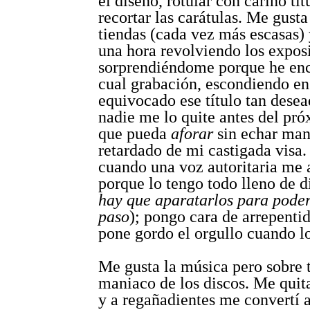
el diseño, rotular con cariño tít
recortar las carátulas. Me gusta 
tiendas (cada vez más escasas)
una hora revolviendo los exposi
sorprendiéndome porque he enc
cual grabación, escondiendo en 
equivocado ese título tan dese
nadie me lo quite antes del pró
que pueda
aforar
sin echar man
retardado de mi castigada visa
cuando una voz autoritaria me
porque lo tengo todo lleno de d
hay que aparatarlos para poder
paso
); pongo cara de arrepenti
pone gordo el orgullo cuando lo
Me gusta la música pero sobre 
maniaco de los discos. Me quita
y a regañadientes me convertí a