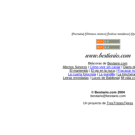
[Portada]
[Últimos textos]
[Índice temático]
[Qu
Bitácoras de
Bestiario.com
:
Afectos Sonoros
|
Cómo vivir sin caviar
|
Diario d
El mantenido
|
El ojo en la nuca
|
Fracasar no 
La cuarta fotocopia
|
La guindilla
|
La trincher
Letras enredadas
|
Luces de Babilonia
|
Mi vida c
© Bestiario.com 2004
bestiario@bestiario.com
Un proyecto de
TresTristesTigres