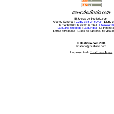
Bitácoras de
Bestiario.com
:
Afectos Sonoros
|
Cómo vivir sin caviar
|
Diario d
El mantenido
|
El ojo en la nuca
|
Fracasar no 
La cuarta fotocopia
|
La guindilla
|
La trincher
Letras enredadas
|
Luces de Babilonia
|
Mi vida c
© Bestiario.com 2004
bestiario@bestiario.com
Un proyecto de
TresTristesTigres