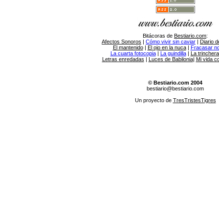
Bitácoras de
Bestiario.com
:
Afectos Sonoros
|
Cómo vivir sin caviar
|
Diario d
El mantenido
|
El ojo en la nuca
|
Fracasar no 
La cuarta fotocopia
|
La guindilla
|
La trincher
Letras enredadas
|
Luces de Babilonia
|
Mi vida c
© Bestiario.com 2004
bestiario@bestiario.com
Un proyecto de
TresTristesTigres