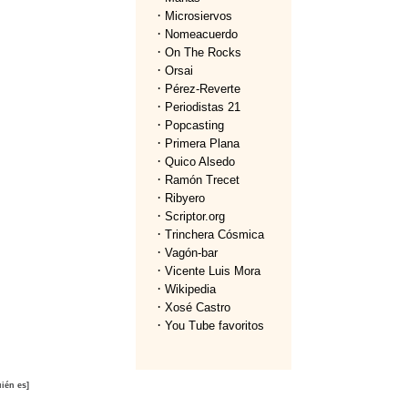
·
Microsiervos
·
Nomeacuerdo
·
On The Rocks
·
Orsai
·
Pérez-Reverte
·
Periodistas 21
·
Popcasting
·
Primera Plana
·
Quico Alsedo
·
Ramón Trecet
·
Ribyero
·
Scriptor.org
·
Trinchera Cósmica
·
Vagón-bar
·
Vicente Luis Mora
·
Wikipedia
·
Xosé Castro
·
You Tube favoritos
ién es]