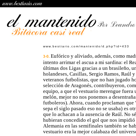
www.bestiario.com/mantenido/d.php?id=433
Eufórico y aliviado, además, como madri
3-0.
intento arrimar el ascua a mi sardina: el R
últimas dos Ligas gracias a un brasileño, u
holandeses, Casillas, Sergio Ramos, Raúl y
veteranos futbolistas, que no han jugado h
selección de Aragonés, contribuyeron, com
equipo, a que el vestuario merengue fuera 
melón, mejor no nos ponemos a desentraña
futboleros). Ahora, cuando proclaman que "
sepa el siglo pasado eso no se usaba) es ot
que lo achacan a la ausencia de Raúl. No sé
hubieran concedido el gol que nos impidió 
Alemania en las semifinales también se hab
vestuario era la mejor calabaza del univers