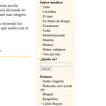
· Índice temático
esta noche,
·
Citas
ría diciendo lo
·
Cocinillas
aún más alegres.
·
El topo
·
En Diario de Burgos
ar leyendo los
·
Extramuros
 que nadie con el
·
Furbo
·
Mot(horr)orizado
·
Muertos
·
Relatos
·
Robos callejeros
os
·
Tres por tres
· ¿Quién es?
· Enlaces
·
Ander Izaguirre
·
Bitácoras.com (canal
ttt)
·
Blogoal
·
Burgosfera
·
Carlos Boyero