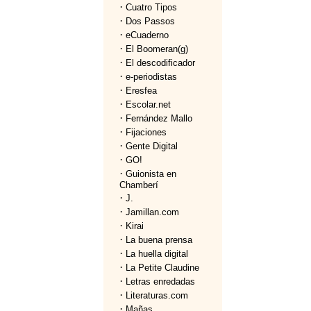
·
Cuatro Tipos
·
Dos Passos
·
eCuaderno
·
El Boomeran(g)
·
El descodificador
·
e-periodistas
·
Eresfea
·
Escolar.net
·
Fernández Mallo
·
Fijaciones
·
Gente Digital
·
GO!
·
Guionista en
Chamberí
·
J.
·
Jamillan.com
·
Kirai
·
La buena prensa
·
La huella digital
·
La Petite Claudine
·
Letras enredadas
·
Literaturas.com
·
Mañas