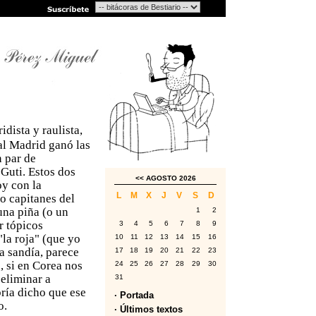
dista y raulista,
eal Madrid ganó las
n par de
 Guti. Estos dos
<<
AGOSTO 2026
oy con la
L
M
X
J
V
S
D
o capitanes del
una piña (o un
1
2
r tópicos
3
4
5
6
7
8
9
la roja" (que yo
10
11
12
13
14
15
16
ra sandía, parece
17
18
19
20
21
22
23
, si en Corea nos
24
25
26
27
28
29
30
eliminar a
31
ría dicho que ese
· Portada
o.
· Últimos textos