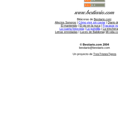
Bitácoras de
Bestiario.com
:
Afectos Sonoros
|
Cómo vivir sin caviar
|
Diario d
El mantenido
|
El ojo en la nuca
|
Fracasar no 
La cuarta fotocopia
|
La guindilla
|
La trincher
Letras enredadas
|
Luces de Babilonia
|
Mi vida c
© Bestiario.com 2004
bestiario@bestiario.com
Un proyecto de
TresTristesTigres