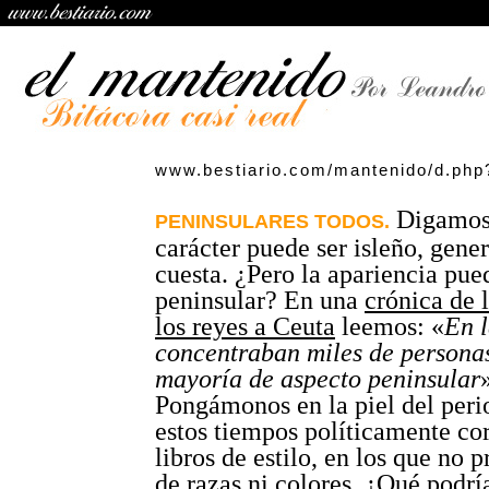
www.bestiario.com/mantenido/d.php
Digamos 
PENINSULARES TODOS.
carácter puede ser isleño, gener
cuesta. ¿Pero la apariencia pue
peninsular? En una
crónica de l
los reyes a Ceuta
leemos: «
En l
concentraban miles de personas
mayoría de aspecto peninsular
Pongámonos en la piel del perio
estos tiempos políticamente cor
libros de estilo, en los que no 
de razas ni colores. ¿Qué podrí