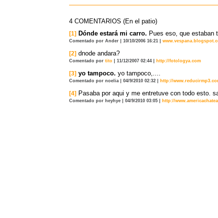
4 COMENTARIOS (En el patio)
Dónde estará mi carro.
Pues eso, que estaban ti
[1]
Comentado por Ander | 10/10/2006 16:21 |
www.vespana.blogspot.
dnode andara?
[2]
Comentado por
tito
| 11/12/2007 02:44 |
http://fotologya.com
yo tampoco.
yo tampoco,....
[3]
Comentado por noelia | 04/9/2010 02:32 |
http://www.reducirmp3.c
Pasaba por aqui y me entretuve con todo esto. s
[4]
Comentado por heyhye | 04/9/2010 03:05 |
http://www.americachate