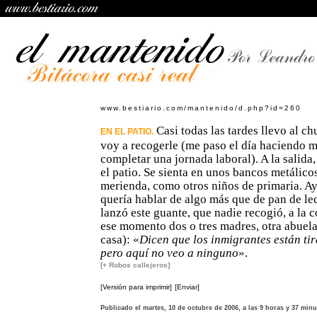
www.bestiario.com/mantenido/d.php?id=260
Casi todas las tardes llevo al ch
EN EL PATIO.
voy a recogerle (me paso el día haciendo 
completar una jornada laboral). A la salid
el patio. Se sienta en unos bancos metálico
merienda, como otros niños de primaria. A
quería hablar de algo más que de pan de le
lanzó este guante, que nadie recogió, a la 
ese momento dos o tres madres, otra abuela
casa): «
Dicen que los inmigrantes están tir
pero aquí no veo a ninguno
».
[+ Robos callejeros]
[Versión para imprimir]
[Enviar]
Publicado el martes, 10 de octubre de 2006, a las 9 horas y 37 min