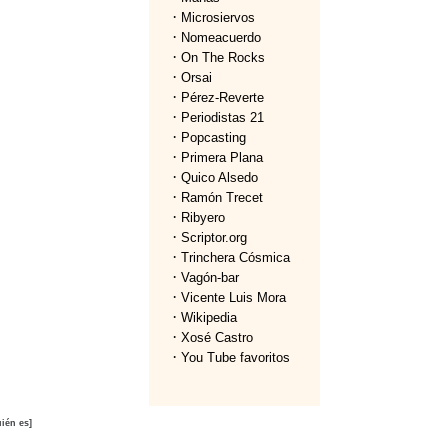
·
Microsiervos
·
Nomeacuerdo
·
On The Rocks
·
Orsai
·
Pérez-Reverte
·
Periodistas 21
·
Popcasting
·
Primera Plana
·
Quico Alsedo
·
Ramón Trecet
·
Ribyero
·
Scriptor.org
·
Trinchera Cósmica
·
Vagón-bar
·
Vicente Luis Mora
·
Wikipedia
·
Xosé Castro
·
You Tube favoritos
ién es]