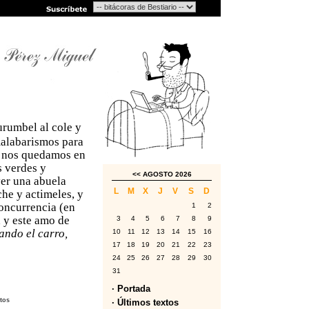
urumbel al cole y
malabarismos para
a, nos quedamos en
s verdes y
<<
AGOSTO 2026
yer una abuela
L
M
X
J
V
S
D
che y actimeles, y
concurrencia (en
1
2
 y este amo de
3
4
5
6
7
8
9
ando el carro,
10
11
12
13
14
15
16
17
18
19
20
21
22
23
24
25
26
27
28
29
30
31
· Portada
utos
· Últimos textos