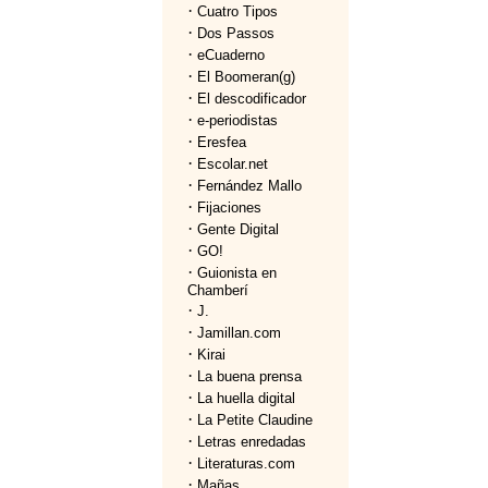
·
Cuatro Tipos
·
Dos Passos
·
eCuaderno
·
El Boomeran(g)
·
El descodificador
·
e-periodistas
·
Eresfea
·
Escolar.net
·
Fernández Mallo
·
Fijaciones
·
Gente Digital
·
GO!
·
Guionista en
Chamberí
·
J.
·
Jamillan.com
·
Kirai
·
La buena prensa
·
La huella digital
·
La Petite Claudine
·
Letras enredadas
·
Literaturas.com
·
Mañas