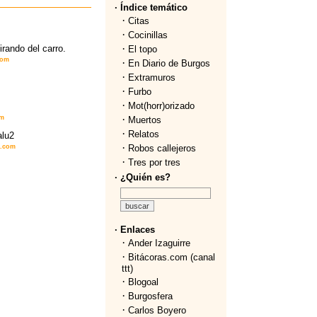
· Índice temático
·
Citas
·
Cocinillas
·
rando del carro.
El topo
com
·
En Diario de Burgos
·
Extramuros
·
Furbo
·
Mot(horr)orizado
·
om
Muertos
·
Relatos
alu2
·
a.com
Robos callejeros
·
Tres por tres
· ¿Quién es?
· Enlaces
·
Ander Izaguirre
·
Bitácoras.com (canal
ttt)
·
Blogoal
·
Burgosfera
·
Carlos Boyero