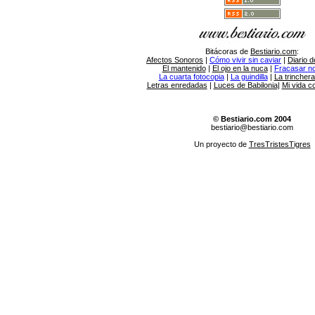
Bitácoras de
Bestiario.com
:
Afectos Sonoros
|
Cómo vivir sin caviar
|
Diario d
El mantenido
|
El ojo en la nuca
|
Fracasar no 
La cuarta fotocopia
|
La guindilla
|
La trincher
Letras enredadas
|
Luces de Babilonia
|
Mi vida c
© Bestiario.com 2004
bestiario@bestiario.com
Un proyecto de
TresTristesTigres