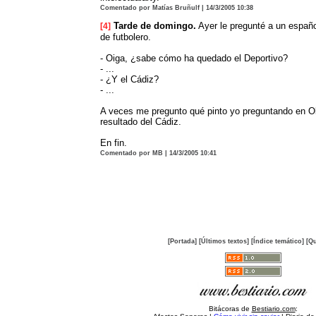
Comentado por Matías Bruñulf | 14/3/2005 10:38
Tarde de domingo.
Ayer le pregunté a un español
[4]
de futbolero.
- Oiga, ¿sabe cómo ha quedado el Deportivo?
- ...
- ¿Y el Cádiz?
- ...
A veces me pregunto qué pinto yo preguntando en Old
resultado del Cádiz.
En fin.
Comentado por MB | 14/3/2005 10:41
[Portada]
[Últimos textos]
[Índice temático]
[Qu
Bitácoras de
Bestiario.com
: