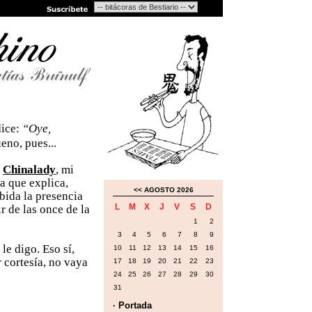
dice:
“Oye,
ueno, pues...
e
Chinalady
, mi
la que explica,
<<
AGOSTO 2026
ibida la presencia
L
M
X
J
V
S
D
r de las once de la
1
2
3
4
5
6
7
8
9
, le digo. Eso sí,
10
11
12
13
14
15
16
r cortesía, no vaya
17
18
19
20
21
22
23
24
25
26
27
28
29
30
31
· Portada