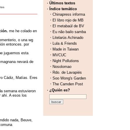
· Últimos textos
utos
· Índice temático
·
Chinapress informa
·
El libro rojo de MB
·
El metabaúl de BV
ción.
me he colado en
·
Eu não bailo samba
·
Litelarús Achinado
cementerio, o una wg
·
Lula & Friends
cción entonces. por
·
Made in Taiwan
que juguemos esta
·
MVCUC
·
Night Pollutions
...magnana nevará de
·
Nosolomao
·
Rdo. de Lavapiés
ro Cádiz, Matías. Eres
·
Soo Wong's Garden
·
The Camden Post
· ¿Quién es?
da semana estuvieron
 ahí. A esos los
endido nada, Beuve,
 comuna