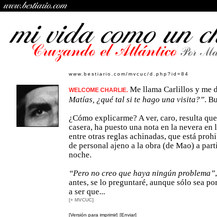
www.bestiario.com/mvcuc/d.php?id=84
Me llama Carlillos y me 
WELCOME CHARLIE.
Matías, ¿qué tal si te hago una visita?”
. B
¿Cómo explicarme? A ver, caro, resulta qu
casera, ha puesto una nota en la nevera en 
entre otras reglas achinadas, que está proh
de personal ajeno a la obra (de Mao) a parti
noche.
“Pero no creo que haya ningún problema”
antes, se lo preguntaré, aunque sólo sea po
a ser que...
[+ MVCUC]
[Versión para imprimir]
[Enviar]