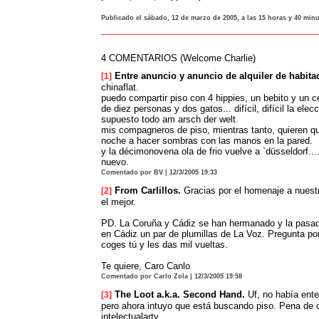
Publicado el sábado, 12 de marzo de 2005, a las 15 horas y 40 min
4 COMENTARIOS (Welcome Charlie)
Entre anuncio y anuncio de alquiler de habita
[1]
chinaflat.
puedo compartir piso con 4 hippies, un bebito y un 
de diez personas y dos gatos... difícil, difícil la ele
supuesto todo am arsch der welt.
mis compagneros de piso, mientras tanto, quieren 
noche a hacer sombras con las manos en la pared.
y la décimonovena ola de frio vuelve a `düsseldorf.
nuevo.
Comentado por BV | 12/3/2005 19:33
From Carlillos.
Gracias por el homenaje a nuest
[2]
el mejor.
PD. La Coruña y Cádiz se han hermanado y la pasa
en Cádiz un par de plumillas de La Voz. Pregunta por
coges tú y les das mil vueltas.
Te quiere, Caro Canlo
Comentado por Carlo Zola | 12/3/2005 19:58
The Loot a.k.a. Second Hand.
Uf, no había ent
[3]
pero ahora intuyo que está buscando piso. Pena de
intelectualarty.