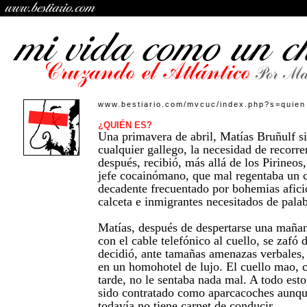
www.bestiario.com/mvcuc/index.php?s=quien
¿QUIÉN ES?
Una primavera de abril, Matías Bruñulf s
cualquier gallego, la necesidad de recor
después, recibió, más allá de los Pirineo
jefe cocainómano, que mal regentaba un c
decadente frecuentado por bohemias afici
calceta e inmigrantes necesitados de palab
Matías, después de despertarse una mañ
con el cable telefónico al cuello, se zafó 
decidió, ante tamañas amenazas verbales, 
en un homohotel de lujo. El cuello mao, 
tarde, no le sentaba nada mal. A todo est
sido contratado como aparcacoches aunque
todavía no tiene carnet de conducir.