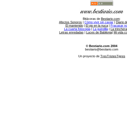
Bitácoras de
Bestiario.com
:
Afectos Sonoros
|
Cómo vivir sin caviar
|
Diario d
El mantenido
|
El ojo en la nuca
|
Fracasar no 
La cuarta fotocopia
|
La guindilla
|
La trincher
Letras enredadas
|
Luces de Babilonia
|
Mi vida c
© Bestiario.com 2004
bestiario@bestiario.com
Un proyecto de
TresTristesTigres