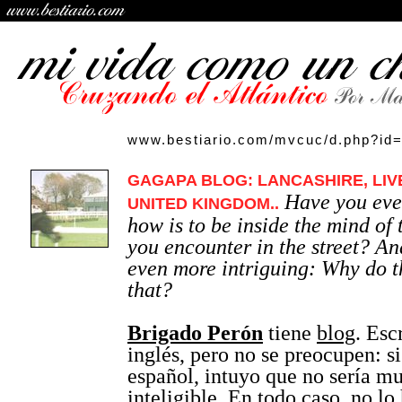
www.bestiario.com/mvcuc/d.php?id
GAGAPA BLOG: LANCASHIRE, LIV
Have you eve
UNITED KINGDOM..
how is to be inside the mind of
you encounter in the street? An
even more intriguing: Why do th
that?
Brigado Perón
tiene
blog
. Esc
inglés, pero no se preocupen: si
español, intuyo que no sería 
inteligible. En todo caso, no lo