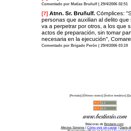
Comentado por Matías Bruñulf | 29/4/2006 02:51
Atnn. Sr. Bruñulf.
Cómplices: "S
[7]
personas que auxilian al delito qu
va a perpetrar por otros, a los que 
actos de preparación, sin tomar part
necesaria en la ejecución", Comares
Comentado por Brigado Perón | 29/4/2006 03:19
[Portada]
[Últimos textos]
[Índice temático]
[Qu
Bitácoras de
Bestiario.com
:
Afectos Sonoros
|
Cómo vivir sin caviar
|
Diario d