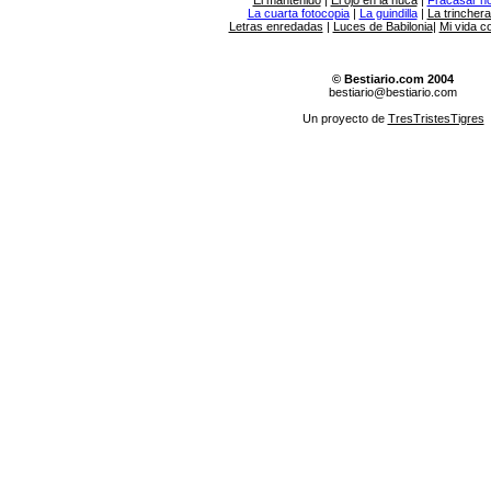
El mantenido
|
El ojo en la nuca
|
Fracasar no 
La cuarta fotocopia
|
La guindilla
|
La trincher
Letras enredadas
|
Luces de Babilonia
|
Mi vida c
© Bestiario.com 2004
bestiario@bestiario.com
Un proyecto de
TresTristesTigres