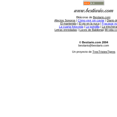
Bitácoras de
Bestiario.com
:
Afectos Sonoros
|
Cómo vivir sin caviar
|
Diario d
El mantenido
|
El ojo en la nuca
|
Fracasar no 
La cuarta fotocopia
|
La guindilla
|
La trincher
Letras enredadas
|
Luces de Babilonia
|
Mi vida c
© Bestiario.com 2004
bestiario@bestiario.com
Un proyecto de
TresTristesTigres