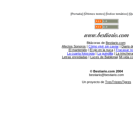
[Portada]
[Últimos textos]
[Índice temático]
[Qu
Bitácoras de
Bestiario.com
:
Afectos Sonoros
|
Cómo vivir sin caviar
|
Diario d
El mantenido
|
El ojo en la nuca
|
Fracasar no 
La cuarta fotocopia
|
La guindilla
|
La trincher
Letras enredadas
|
Luces de Babilonia
|
Mi vida c
© Bestiario.com 2004
bestiario@bestiario.com
Un proyecto de
TresTristesTigres