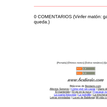
0 COMENTARIOS (Vinfer matón: ga
queda.)
[Portada]
[Últimos textos]
[Índice temático]
[Qu
Bitácoras de
Bestiario.com
:
Afectos Sonoros
|
Cómo vivir sin caviar
|
Diario d
El mantenido
|
El ojo en la nuca
|
Fracasar no 
La cuarta fotocopia
|
La guindilla
|
La trincher
Letras enredadas
|
Luces de Babilonia
|
Mi vida c