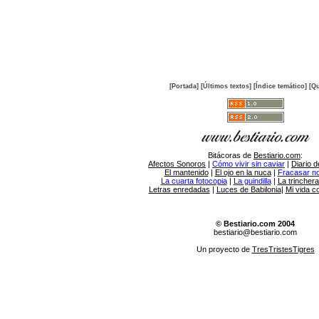
[Portada]
[Últimos textos]
[Índice temático]
[Qu
Bitácoras de
Bestiario.com
:
Afectos Sonoros
|
Cómo vivir sin caviar
|
Diario d
El mantenido
|
El ojo en la nuca
|
Fracasar no 
La cuarta fotocopia
|
La guindilla
|
La trincher
Letras enredadas
|
Luces de Babilonia
|
Mi vida c
© Bestiario.com 2004
bestiario@bestiario.com
Un proyecto de
TresTristesTigres