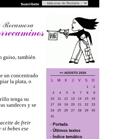
n guiso, también
<<
AGOSTO 2026
de un concentrado
L
M
X
J
V
S
D
piar la plata, o
1
2
3
4
5
6
7
8
9
illo tenga su
10
11
12
13
14
15
16
ras sandeces y se
17
18
19
20
21
22
23
24
25
26
27
28
29
30
31
aceite de freir
· Portada
y si bebes ese
· Últimos textos
· Índice temático