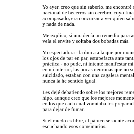
Yo ayer, creo que sin saberlo, me encontré
nacional de becerros sin cerebro, cuyo fina
acompasado, era concursar a ver quien sab
y nada de nada.
Me explico, si uno decía un remedio para ad
veía el envite y soltaba dos bobadas más.
Yo espectadora - la única a la que por mom
los ojos de par en par, estupefacta ante tan
práctica - no pude, ni intenté manifestar 
en mi interior, las pocas neuronas que no s
suicidado, estaban con una cagalera mental 
nunca la he sentido igual.
Les dejé debatiendo sobre los mejores reme
hipo, aunque creo que los mejores moment
en los que cada cual vomitaba los prepara
para dejar de fumar.
Si el miedo es libre, el pánico se siente aco
escuchando esos comentarios.