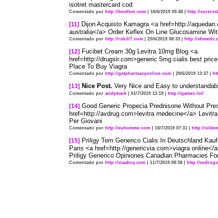
isotret mastercard cod
Comentado por
http://bestlevi.com
| 16/6/2019 09:48 |
http://curerx
Dijon Acquisto Kamagra <a href=http://aquedan
[11]
australia</a> Order Keflex On Line Glucosamine With
Comentado por
http://rxbill7.com
| 25/6/2019 08:33 |
http://xbmeds
Fucibet Cream 30g Levitra 10mg Blog <a
[12]
href=http://drugsir.com>generic 5mg cialis best pri
Place To Buy Viagra
Comentado por
http://getpharmacyonline.com
| 29/6/2019 13:37 |
ht
Nice Post.
Very Nice and Easy to understandabl
[13]
Comentado por
andymark
| 01/7/2019 12:19 |
http://games.lol/
Good Generic Propecia Prednisone Without Pres
[14]
href=http://avdrug.com>levitra medecine</a> Levitra
Per Giovani
Comentado por
http://euhomme.com
| 10/7/2019 07:31 |
http://sild
Priligy Tem Generico Cialis In Deutschland Kauf
[15]
Paris <a href=http://genericvia.com>viagra online</a
Priligy Generico Opiniones Canadian Pharmacies F
Comentado por
http://viaabuy.com
| 11/7/2019 08:58 |
http://exdrug