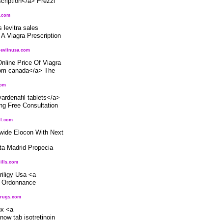
scription</a> Prezzi
g.com
 levitra sales
A Viagra Prescription
/leviinusa.com
line Price Of Viagra
from canada</a> The
com
vardenafil tablets</a>
ng Free Consultation
ol.com
wide Elocon With Next
ta Madrid Propecia
ills.com
riligy Usa <a
s Ordonnance
drugs.com
ux <a
ow tab isotretinoin