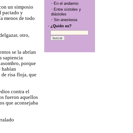
·
En el andamio
 con un simposio
·
Entre sístoles y
l pactado y
diástoles
ía menos de todo
·
Sin anestesia
· ¿Quién es?
elgazar, otro,
entos se la abrían
ta sapiencia
mi asombro, porque
e habían
de risa floja, que
dios contra el
os fueron aquellos
dos que aconsejaba
rralado