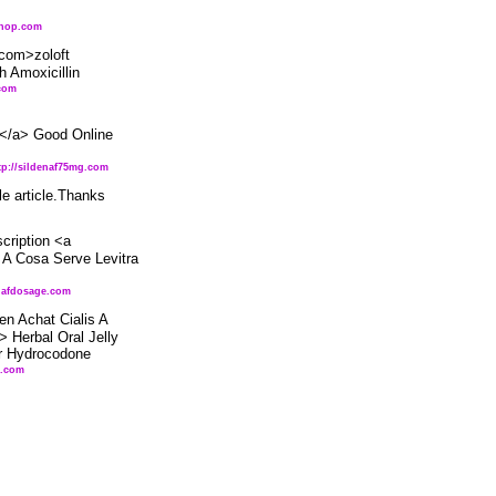
shop.com
.com>zoloft
 Amoxicillin
.com
ce</a> Good Online
tp://sildenaf75mg.com
e article.Thanks
cription <a
 A Cosa Serve Levitra
enafdosage.com
en Achat Cialis A
> Herbal Oral Jelly
or Hydrocodone
s.com