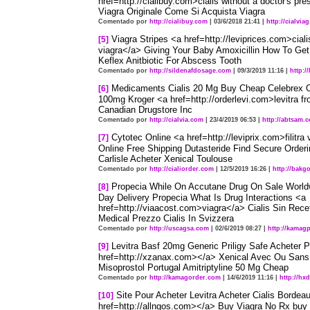
href=http://cialibuy.com>cialis without a doctor's pre
Viagra Originale Come Si Acquista Viagra
Comentado por
http://cialibuy.com
| 03/6/2018 21:41 |
http://cialvia
Viagra Stripes <a href=http://leviprices.com>cialis
[5]
viagra</a> Giving Your Baby Amoxicillin How To Get 
Keflex Anitbiotic For Abscess Tooth
Comentado por
http://sildenafdosage.com
| 09/3/2019 11:16 |
http:/
Medicaments Cialis 20 Mg Buy Cheap Celebrex On
[6]
100mg Kroger <a href=http://orderlevi.com>levitra 
Canadian Drugstore Inc
Comentado por
http://cialvia.com
| 23/4/2019 06:53 |
http://abtsam.
Cytotec Online <a href=http://leviprix.com>filitra 
[7]
Online Free Shipping Dutasteride Find Secure Orderi
Carlisle Acheter Xenical Toulouse
Comentado por
http://cialiorder.com
| 12/5/2019 16:26 |
http://bakg
Propecia While On Accutane Drug On Sale World
[8]
Day Delivery Propecia What Is Drug Interactions <a
href=http://viaacost.com>viagra</a> Cialis Sin Rece
Medical Prezzo Cialis In Svizzera
Comentado por
http://uscagsa.com
| 02/6/2019 08:27 |
http://kamagp
Levitra Basf 20mg Generic Priligy Safe Acheter P
[9]
href=http://xzanax.com></a> Xenical Avec Ou San
Misoprostol Portugal Amitriptyline 50 Mg Cheap
Comentado por
http://kamagorder.com
| 14/6/2019 11:16 |
http://hx
Site Pour Acheter Levitra Acheter Cialis Bordea
[10]
href=http://allngos.com></a> Buy Viagra No Rx buy n