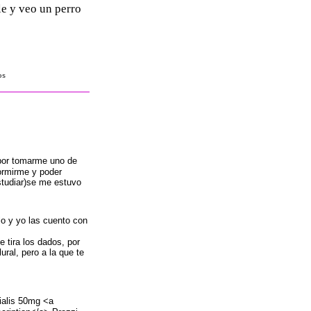
le y veo un perro
os
 por tomarme uno de
ormirme y poder
studiar)se me estuvo
o y yo las cuento con
 tira los dados, por
ural, pero a la que te
Cialis 50mg <a