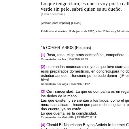
Lo que tengo claro, es que si voy por la cal
verde sin pelo, sabré quien es su dueño.
[+ Sin anestesia]
[Versión para imprimir]
[Enviar]
Publicado el martes, 12 de junio de 2007, a las 19 horas y 14 minut
15 COMENTARIOS (Recetas)
Rosa, rosa, elige otras compañías, compañera...
[1]
Comentado por Isa | 13/6/2007 09:09
no eran las neuronas sino yo la que tuve diarrea
[2]
esos preparados domesticos, en concreto,para no d
estudiar aunque ...funcionó pq no pude dormir ,(tP e
bien!
Comentado por olga | 13/6/2007 14:12
Con sinceridad.
La que es compañía es un regal
[3]
los dedos de la mano.
Las que existen y se sientan a los lados, como el que
mera casualidad... hacen que pases del singular al pl
das cuenta, ya no están.
Lo que cuenta, es la complicidad.
Comentado por Guindilla | 15/6/2007 12:11
Clomid Et Nourrisson Buying Acticin In Internet 
[4]