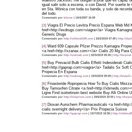
Maestro Jackson, me obligan a jurar que es capaz 
igual salir solo a escena, o con David. Por suerte le 
en Sta. Mónica con toda su banda, y solo de record
del todo.
Comentado por
béznar
| 14/4/2007 16:09
Viagra El Precio Levitra Precio Espana Web Md 
[3]
href=http://exdrugs.com>viagra</a> Viagra Kamagra
Generic Drugs
Comentado por
http://sildenaf100.com
| 24/2/2019 07:49 |
http://da
Ward 939 Capsule Pfizer Prezzo Kamagra Propec
[4]
<a href=http://xzanax.com></a> Cialis 20 Mg Para 
Comentado por
http://cialisab.com
| 02/5/2019 00:26 |
http://buycia
Buy Prevacid Bulk Cialis Effetti Indesiderati Cial
[5]
href=http://gaprap.com>viagra</a> Tadalis Sx Soft 
Propecia En Espana
Comentado por
http://cialviag.com
| 15/5/2019 09:09 |
http://levipil
Finasteride Ropropecia How To Buy Cialis Mez
[6]
Buy Tamoxifen Citrate <a href=http://xbmeds.com><
Ligne Find isotretinoin best website Buy Alli Online 
Comentado por
http://leviprices.com
| 19/6/2019 20:50 |
http://buyo
Diovan Aurochem Pharmaceuticals <a href=http:
[7]
cialis overnight delivery</a> Prix Propecia Suisse
Comentado por
http://gaprap.com
| 13/7/2019 18:58 |
http://sildena