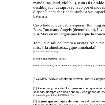
mandolina, laud, violín...), y un Di Geraldo
desdibujado, desaprovechado por el modest
disponía para dar rienda suelta a sus capa
baterista.
Cayó todo lo que cabía esperar: Running o
Easy, Too many Angels (demoledora), Live 
y sí, Stay en un larguísimo bis que la conc
Total, que salí del teatro a rastras. Aplaud
más. Y la almohada... ¿qué almohada?
[+ ciertos conciertos]
[Versión para imprimir]
[Enviar]
Publicado el lunes, 13 de marzo de 2006, a las 19 horas y 55 minut
7 COMENTARIOS (Jackson Browne. Teatro Campoam
)
Así entro yo a este blog: pensando en que algún d
[1]
saliendo siempre con una sonrisa y con ganas de e
Comentado por Julia | 14/3/2006 21:59
te juro que es capaz de más!.
mis 4 dias en Los
[2]