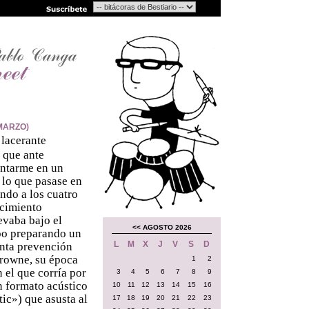
MARZO)
 lacerante
 que ante
entarme en un
e lo que pasase en
ando a los cuatro
ecimiento
evaba bajo el
<<
AGOSTO 2026
mpo preparando un
L
M
X
J
V
S
D
anta prevención
Browne, su época
1
2
 el que corría por
3
4
5
6
7
8
9
en formato acústico
10
11
12
13
14
15
16
tic») que asusta al
17
18
19
20
21
22
23