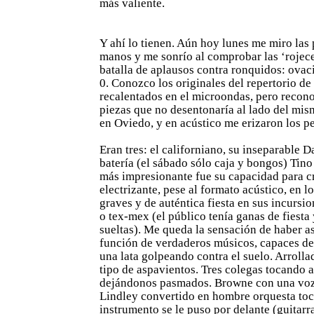
más valiente.
Y ahí lo tienen. Aún hoy lunes me miro las 
manos y me sonrío al comprobar las ‘rojece
batalla de aplausos contra ronquidos: ovac
0. Conozco los originales del repertorio de
recalentados en el microondas, pero recon
piezas que no desentonaría al lado del mi
en Oviedo, y en acústico me erizaron los pe
Eran tres: el californiano, su inseparable D
batería (el sábado sólo caja y bongos) Tino
más impresionante fue su capacidad para c
electrizante, pese al formato acústico, en l
graves y de auténtica fiesta en sus incursi
o tex-mex (el público tenía ganas de fiesta
sueltas). Me queda la sensación de haber as
función de verdaderos músicos, capaces de
una lata golpeando contra el suelo. Arrolla
tipo de aspavientos. Tres colegas tocando a
dejándonos pasmados. Browne con una voz
Lindley convertido en hombre orquesta to
instrumento se le puso por delante (guitarra