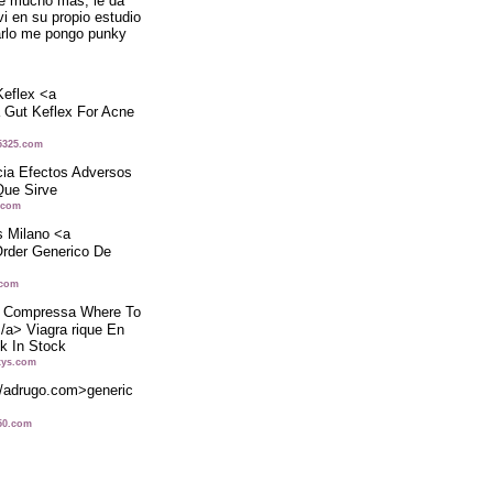
de mucho más; le da
vi en su propio estudio
arlo me pongo punky
Keflex <a
 Gut Keflex For Acne
n5325.com
ia Efectos Adversos
Que Sirve
l.com
is Milano <a
Order Generico De
l.com
za Compressa Where To
/a> Viagra rique En
Uk In Stock
xys.com
//adrugo.com>generic
f50.com