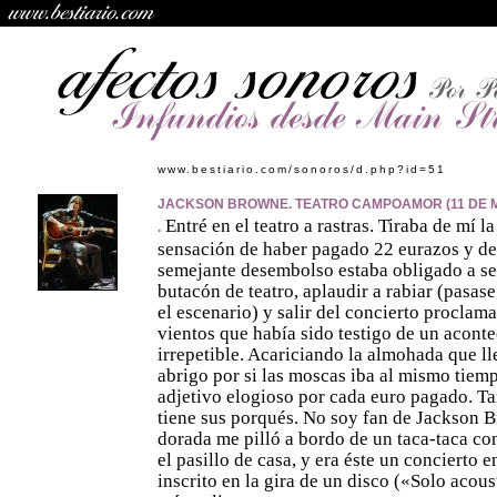
www.bestiario.com/sonoros/d.php?id=51
JACKSON BROWNE. TEATRO CAMPOAMOR (11 DE 
Entré en el teatro a rastras. Tiraba de mí la
.
sensación de haber pagado 22 eurazos y de
semejante desembolso estaba obligado a s
butacón de teatro, aplaudir a rabiar (pasas
el escenario) y salir del concierto proclam
vientos que había sido testigo de un acont
irrepetible. Acariciando la almohada que ll
abrigo por si las moscas iba al mismo tie
adjetivo elogioso por cada euro pagado. T
tiene sus porqués. No soy fan de Jackson 
dorada me pilló a bordo de un taca-taca con
el pasillo de casa, y era éste un concierto 
inscrito en la gira de un disco («Solo acous