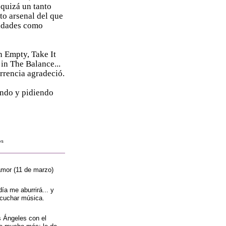
 quizá un tanto
o arsenal del que
cidades como
n Empty, Take It
in The Balance...
urrencia agradeció.
iendo y pidiendo
os
or (11 de marzo)
ía me aburrirá... y
scuchar música.
 Ángeles con el