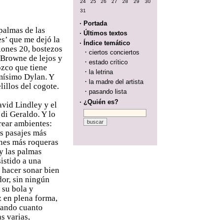
24
25
26
27
28
29
30
31
· Portada
palmas de las
· Últimos textos
s’ que me dejó la
· Índice temático
iones 20, bostezos
·
ciertos conciertos
 Browne de lejos y
·
estado crítico
ozco que tiene
·
la letrina
smísimo Dylan. Y
·
la madre del artista
lillos del cogote.
·
pasando lista
· ¿Quién es?
avid Lindley y el
 di Geraldo. Y lo
rear ambientes:
os pasajes más
ones más roqueras
 y las palmas
istido a una
 hacer sonar bien
dor, sin ningún
 su bola y
 en plena forma,
cando cuanto
s varias,