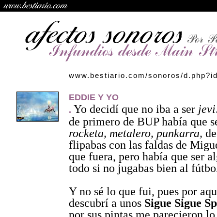
www.bestiario.com/sonoros/d.php?i
EDDIE Y YO
Yo decidí que no iba a ser
jevi
.
de primero de BUP había que se
rocketa, metalero, punkarra,
de
flipabas con las faldas de Mig
que fuera, pero había que ser a
todo si no jugabas bien al fútbo
Y no sé lo que fui, pues por aq
descubrí a unos
Sigue Sigue S
por sus pintas me parecieron lo