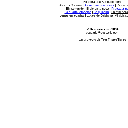
Bitácoras de
Bestiario.com
:
Afectos Sonoros
|
Cómo vivir sin caviar
|
Diario d
El mantenido
|
El ojo en la nuca
|
Fracasar no 
La cuarta fotocopia
|
La guindilla
|
La trincher
Letras enredadas
|
Luces de Babilonia
|
Mi vida c
© Bestiario.com 2004
bestiario@bestiario.com
Un proyecto de
TresTristesTigres