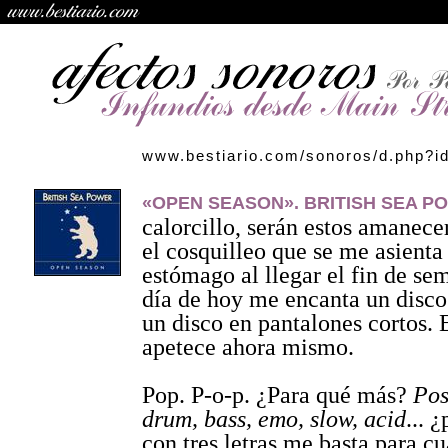
www.bestiario.com/sonoros/d.php?i
«OPEN SEASON». BRITISH SEA P
calorcillo, serán estos amanece
el cosquilleo que se me asienta
estómago al llegar el fin de se
día de hoy me encanta un disco
un disco en pantalones cortos. 
apetece ahora mismo.
Pop. P-o-p. ¿Para qué más?
Post
drum, bass, emo, slow, acid
... 
con tres letras me basta para cu