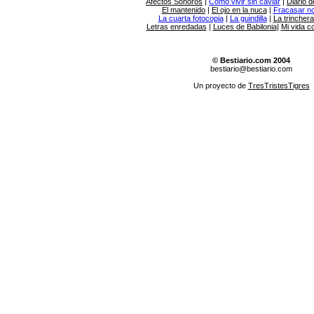
Afectos Sonoros
|
Cómo vivir sin caviar
|
Diario d
El mantenido
|
El ojo en la nuca
|
Fracasar no 
La cuarta fotocopia
|
La guindilla
|
La trincher
Letras enredadas
|
Luces de Babilonia
|
Mi vida c
© Bestiario.com 2004
bestiario@bestiario.com
Un proyecto de
TresTristesTigres