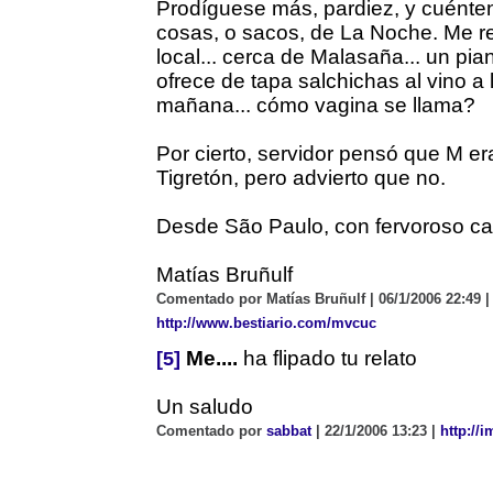
Prodíguese más, pardiez, y cuént
cosas, o sacos, de La Noche. Me r
local... cerca de Malasaña... un pian
ofrece de tapa salchichas al vino a l
mañana... cómo vagina se llama?
Por cierto, servidor pensó que M er
Tigretón, pero advierto que no.
Desde São Paulo, con fervoroso car
Matías Bruñulf
Comentado por Matías Bruñulf | 06/1/2006 22:49 |
http://www.bestiario.com/mvcuc
Me....
ha flipado tu relato
[5]
Un saludo
Comentado por
sabbat
| 22/1/2006 13:23 |
http://