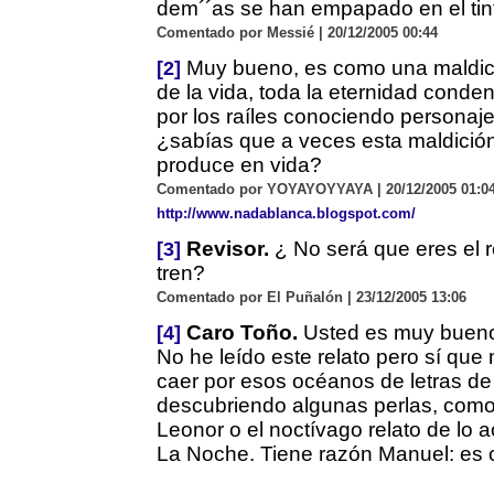
dem´´as se han empapado en el tint
Comentado por Messié | 20/12/2005 00:44
Muy bueno, es como una maldi
[2]
de la vida, toda la eternidad conden
por los raíles conociendo personajes
¿sabías que a veces esta maldició
produce en vida?
Comentado por YOYAYOYYAYA | 20/12/2005 01:04
http://www.nadablanca.blogspot.com/
Revisor.
¿ No será que eres el r
[3]
tren?
Comentado por El Puñalón | 23/12/2005 13:06
Caro Toño.
Usted es muy buen
[4]
No he leído este relato pero sí que
caer por esos océanos de letras d
descubriendo algunas perlas, como 
Leonor o el noctívago relato de lo 
La Noche. Tiene razón Manuel: es 