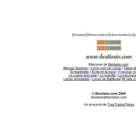
[Portada]
[Últimos textos]
[Índice temático]
[Qu
Bitácoras de
Bestiario.com
:
Afectos Sonoros
|
Cómo vivir sin caviar
|
Diario d
El mantenido
|
El ojo en la nuca
|
Fracasar no 
La cuarta fotocopia
|
La guindilla
|
La trincher
Letras enredadas
|
Luces de Babilonia
|
Mi vida c
© Bestiario.com 2004
bestiario@bestiario.com
Un proyecto de
TresTristesTigres