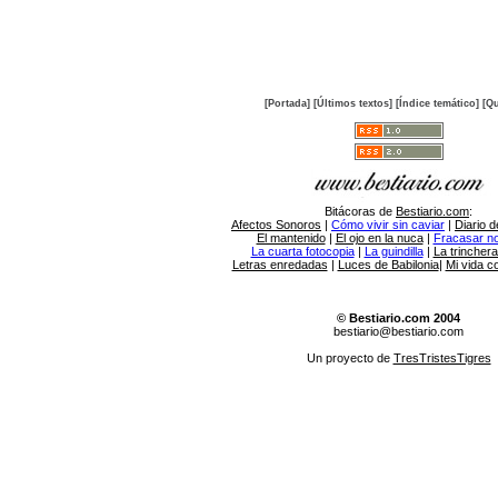
[Portada]
[Últimos textos]
[Índice temático]
[Qu
Bitácoras de
Bestiario.com
:
Afectos Sonoros
|
Cómo vivir sin caviar
|
Diario d
El mantenido
|
El ojo en la nuca
|
Fracasar no 
La cuarta fotocopia
|
La guindilla
|
La trincher
Letras enredadas
|
Luces de Babilonia
|
Mi vida c
© Bestiario.com 2004
bestiario@bestiario.com
Un proyecto de
TresTristesTigres