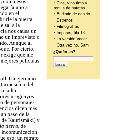
in, como esos
·
Cine, vino tinto y
legaría uno a
tortilla de patatas
ndo en el
·
El diario de cabirio
rirle la puerta
·
Estrenos
e sal a la
·
Filmografías
ncia nos causa un
·
Impares, fila 13
mo un imprevisto o
·
La versión Vader
ado. Aunque al
·
Otra vez no, Sam
que. Por cierto,
· ¿Quién es?
or exige que me
 mejores películas
oll. Un ejercicio
m Jarmusch o del
 resulta
tores uruguayos
lo de personajes
lencios dicen más
 un paso de la
, de Kaurismäki) y
la tierra
, de
a incomunicación
e eso: un retrato