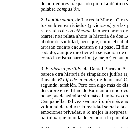
de perdedores traspasado por el auténtico s
palabra
compasión
.
2.
La niña santa
, de Lucrecia Martel. Otra 
los ambientes viciados (y viciosos) y a las
retorcidas de
La ciénaga
, la opera prima de
Martel nos relata ahora la historia de dos L
al olor de santidad, pero que, como el cabal
arrasan cuanto encuentran a su paso. El fi
rodado, aunque uno tiene la sensación de qu
contó la misma narración (y mejor) en su p
3.
El abrazo partido
, de Daniel Burman. A p
parece otra historia de simpáticos judíos ar
línea de
El hijo de la novia
, de Juan José C
segunda, también. Pero con algo más de di
descubre en el filme de Burman un microc
no se puede asimilar sin más al universo cr
Campanella. Tal vez sea una ironía más ama
voluntad de reducir la realidad social a la e
emociones privadas, a lo mejor la sorpresa
partido» que inunda de emoción la pantalla