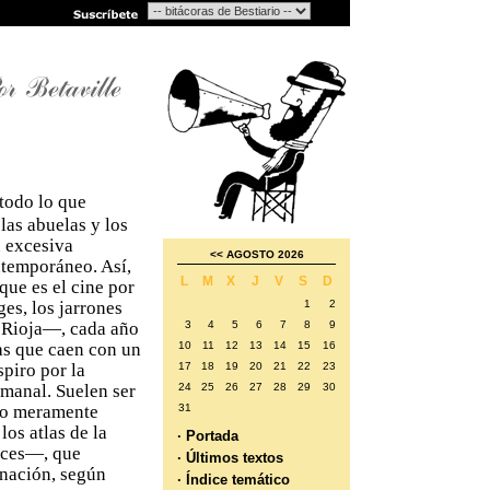
todo lo que
 las abuelas y los
n excesiva
<<
AGOSTO 2026
ntemporáneo. Así,
L
M
X
J
V
S
D
que es el cine por
s, los jarrones
1
2
a Rioja—, cada año
3
4
5
6
7
8
9
as que caen con un
10
11
12
13
14
15
16
piro por la
17
18
19
20
21
22
23
emanal. Suelen ser
24
25
26
27
28
29
30
s o meramente
31
os atlas de la
· Portada
onces—, que
· Últimos textos
nación, según
· Índice temático