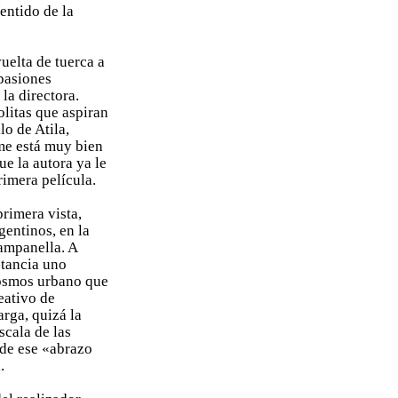
entido de la
vuelta de tuerca a
 pasiones
 la directora.
olitas que aspiran
lo de Atila,
lme está muy bien
e la autora ya le
rimera película.
rimera vista,
gentinos, en la
ampanella. A
stancia uno
osmos urbano que
eativo de
rga, quizá la
scala de las
 de ese «abrazo
.