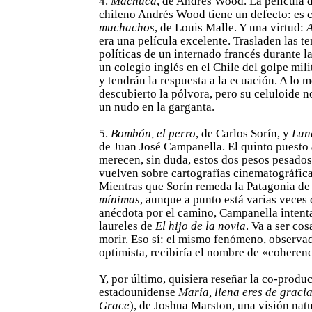
4.
Machuca
, de Andrés Wood. La película d
chileno Andrés Wood tiene un defecto: es 
muchachos
, de Louis Malle. Y una virtud:
A
era una película excelente. Trasladen las te
políticas de un internado francés durante l
un colegio inglés en el Chile del golpe mili
y tendrán la respuesta a la ecuación. A lo
descubierto la pólvora, pero su celuloide 
un nudo en la garganta.
5.
Bombón, el perro
, de Carlos Sorín, y
Lun
de Juan José Campanella. El quinto puesto
merecen, sin duda, estos dos pesos pesados
vuelven sobre cartografías cinematográfic
Mientras que Sorín remeda la Patagonia d
mínimas
, aunque a punto está varias veces
anécdota por el camino, Campanella intenta
laureles de
El hijo de la novia
. Va a ser co
morir. Eso sí: el mismo fenómeno, observa
optimista, recibiría el nombre de «coherenc
Y, por último, quisiera reseñar la co-prod
estadounidense
María, llena eres de graci
Grace
), de Joshua Marston, una visión natu