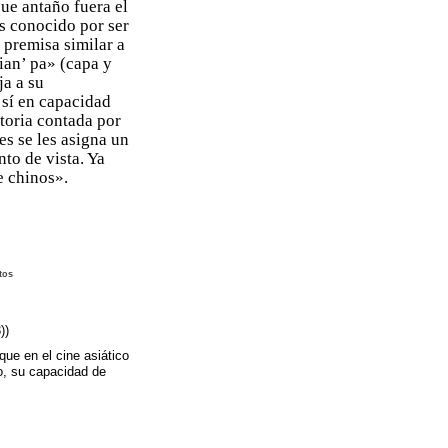
ue antaño fuera el
s conocido por ser
 premisa similar a
ian’ pa» (capa y
a a su
 sí en capacidad
toria contada por
es se les asigna un
nto de vista. Ya
e chinos».
tos
))
que en el cine asiático
co, su capacidad de