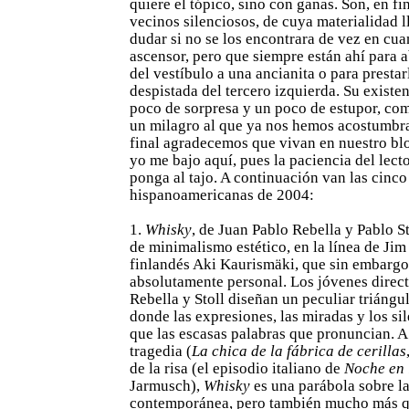
quiere el tópico, sino con ganas. Son, en f
vecinos silenciosos, de cuya materialidad l
dudar si no se los encontrara de vez en cua
ascensor, pero que siempre están ahí para ab
del vestíbulo a una ancianita o para prestarl
despistada del tercero izquierda. Su existe
poco de sorpresa y un poco de estupor, co
un milagro al que ya nos hemos acostumbr
final agradecemos que vivan en nuestro blo
yo me bajo aquí, pues la paciencia del lect
ponga al tajo. A continuación van las cinco
hispanoamericanas de 2004:
1.
Whisky
, de Juan Pablo Rebella y Pablo St
de minimalismo estético, en la línea de Ji
finlandés Aki Kaurismäki, que sin embargo
absolutamente personal. Los jóvenes direc
Rebella y Stoll diseñan un peculiar triángu
donde las expresiones, las miradas y los si
que las escasas palabras que pronuncian. A
tragedia (
La chica de la fábrica de cerillas
de la risa (el episodio italiano de
Noche en 
Jarmusch),
Whisky
es una parábola sobre l
contemporánea, pero también mucho más qu