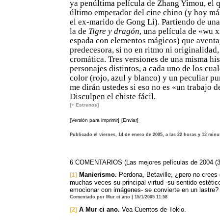
ya penúltima película de Zhang Yimou, el q
último emperador del cine chino (y hoy má
el ex-marido de Gong Li). Partiendo de una
la de
Tigre y dragón
, una película de «wu x
espada con elementos mágicos) que aventaj
predecesora, si no en ritmo ni originalidad,
cromática. Tres versiones de una misma his
personajes distintos, a cada uno de los cual
color (rojo, azul y blanco) y un peculiar pu
me dirán ustedes si eso no es «un trabajo d
Disculpen el chiste fácil.
[+ Estrenos]
[Versión para imprimir]
[Enviar]
Publicado el viernes, 14 de enero de 2005, a las 22 horas y 13 minu
6 COMENTARIOS (Las mejores películas de 2004 (3
Manierismo.
Perdona, Betaville, ¿pero no crees 
[1]
muchas veces su principal virtud -su sentido estéti
emocionar con imágenes- se convierte en un lastre?
Comentado por Mur ci ano | 15/1/2005 11:58
A Mur ci ano.
Vea Cuentos de Tokio.
[2]