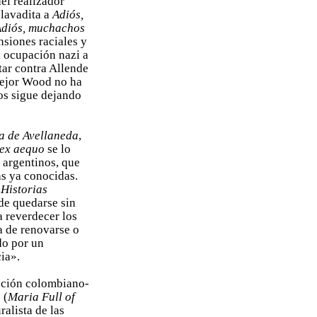
el realizador
clavadita a
Adiós,
diós, muchachos
nsiones raciales y
a ocupación nazi a
tar contra Allende
 mejor Wood no ha
nos sigue dejando
a de Avellaneda
,
ex aequo
se lo
 argentinos, que
as ya conocidas.
e
Historias
 de quedarse sin
 reverdecer los
sa de renovarse o
do por un
ia».
ucción colombiano-
a
(
Maria Full of
ralista de las