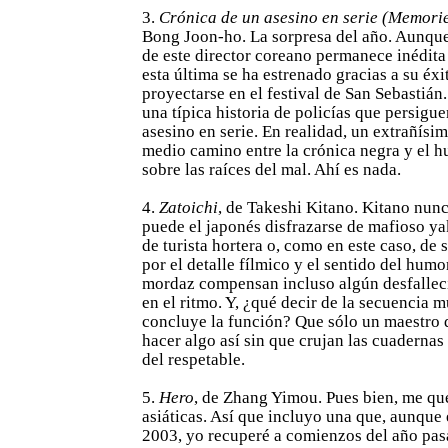
3.
Crónica de un asesino en serie (Memori
Bong Joon-ho. La sorpresa del año. Aunque 
de este director coreano permanece inédita 
esta última se ha estrenado gracias a su éx
proyectarse en el festival de San Sebastián.
una típica historia de policías que persigue
asesino en serie. En realidad, un extrañísim
medio camino entre la crónica negra y el h
sobre las raíces del mal. Ahí es nada.
4.
Zatoichi
, de Takeshi Kitano. Kitano nun
puede el japonés disfrazarse de mafioso ya
de turista hortera o, como en este caso, de 
por el detalle fílmico y el sentido del humo
mordaz compensan incluso algún desfallec
en el ritmo. Y, ¿qué decir de la secuencia 
concluye la función? Que sólo un maestro 
hacer algo así sin que crujan las cuadernas
del respetable.
5.
Hero
, de Zhang Yimou. Pues bien, me que
asiáticas. Así que incluyo una que, aunque
2003, yo recuperé a comienzos del año pasa