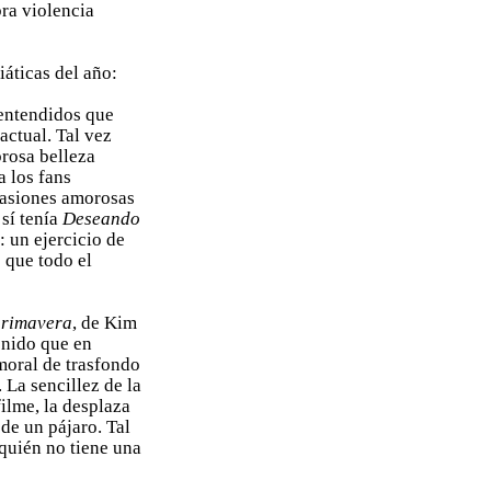
bra violencia
iáticas del año:
entendidos que
actual. Tal vez
rosa belleza
a los fans
 pasiones amorosas
 sí tenía
Deseando
: un ejercicio de
que todo el
primavera
, de Kim
nido que en
moral de trasfondo
 La sencillez de la
filme, la desplaza
de un pájaro. Tal
¿quién no tiene una