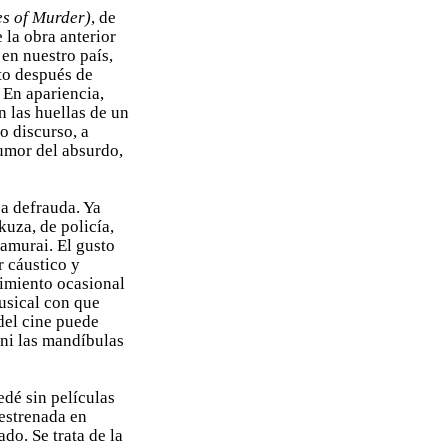
es of Murder)
, de
la obra anterior
en nuestro país,
ito después de
 En apariencia,
n las huellas de un
o discurso, a
umor del absurdo,
ca defrauda. Ya
kuza, de policía,
samurai. El gusto
r cáustico y
imiento ocasional
musical con que
del cine puede
 ni las mandíbulas
dé sin películas
 estrenada en
do. Se trata de la