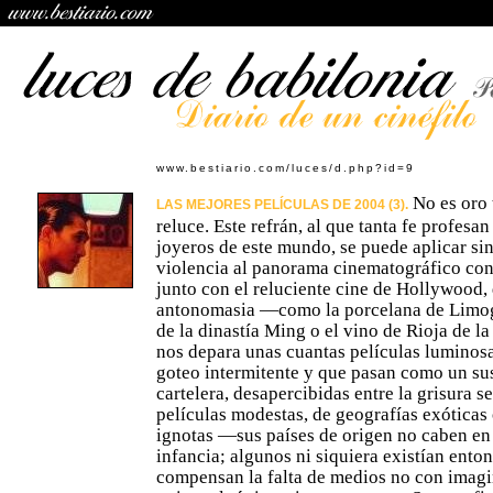
www.bestiario.com/luces/d.php?id=9
No es oro 
LAS MEJORES PELÍCULAS DE 2004 (3).
reluce. Este refrán, al que tanta fe profesan
joyeros de este mundo, se puede aplicar si
violencia al panorama cinematográfico co
junto con el reluciente cine de Hollywood, 
antonomasia —como la porcelana de Limoge
de la dinastía Ming o el vino de Rioja de l
nos depara unas cuantas películas luminos
goteo intermitente y que pasan como un sus
cartelera, desapercibidas entre la grisura s
películas modestas, de geografías exótica
ignotas —sus países de origen no caben en l
infancia; algunos ni siquiera existían ent
compensan la falta de medios no con imagi