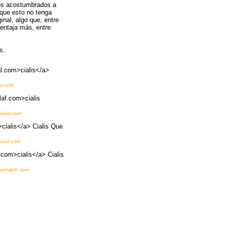
amos acostumbrados a
que esto no tenga
inal, algo que, entre
ventaja más, entre
s.
al.com>cialis</a>
via.com
laf.com>cialis
adalaf.com
>cialis</a> Cialis Que
necial.com
.com>cialis</a> Cialis
apviapill.com