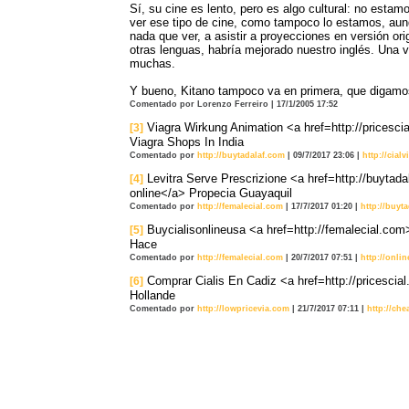
Sí, su cine es lento, pero es algo cultural: no est
ver ese tipo de cine, como tampoco lo estamos, aun
nada que ver, a asistir a proyecciones en versión orig
otras lenguas, habría mejorado nuestro inglés. Una 
muchas.
Y bueno, Kitano tampoco va en primera, que digamo
Comentado por Lorenzo Ferreiro | 17/1/2005 17:52
Viagra Wirkung Animation <a href=http://pricesci
[3]
Viagra Shops In India
Comentado por
http://buytadalaf.com
| 09/7/2017 23:06 |
http://cial
Levitra Serve Prescrizione <a href=http://buytada
[4]
online</a> Propecia Guayaquil
Comentado por
http://femalecial.com
| 17/7/2017 01:20 |
http://buyt
Buycialisonlineusa <a href=http://femalecial.com
[5]
Hace
Comentado por
http://femalecial.com
| 20/7/2017 07:51 |
http://onli
Comprar Cialis En Cadiz <a href=http://pricescial
[6]
Hollande
Comentado por
http://lowpricevia.com
| 21/7/2017 07:11 |
http://che