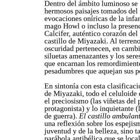
Dentro del ámbito luminoso se
hermosos paisajes tomados del n
evocaciones oníricas de la infa
mago Howl o incluso la presenc
Calcifer, auténtico corazón del
castillo de Miyazaki. Al terreno
oscuridad pertenecen, en cambi
siluetas amenazantes y los sere
que encarnan los remordimient
pesadumbres que aquejan sus p
En sintonía con esta clasificac
de Miyazaki, todo el celuloide 
el preciosismo (las viñetas del 
protagonista) y lo inquietante (
de guerra).
El castillo ambulan
una reflexión sobre los espejis
juventud y de la belleza, sino 
parábola antibélica que se loca