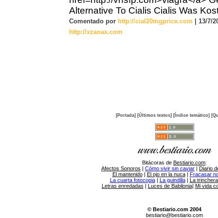
Alternative To Cialis Cialis Was Kos
Comentado por
http://cial20mgprice.com
| 13/7/2
http://xzanax.com
[Portada]
[Últimos textos]
[Índice temático]
[Qu
Bitácoras de
Bestiario.com
:
Afectos Sonoros
|
Cómo vivir sin caviar
|
Diario d
El mantenido
|
El ojo en la nuca
|
Fracasar no 
La cuarta fotocopia
|
La guindilla
|
La trincher
Letras enredadas
|
Luces de Babilonia
|
Mi vida c
© Bestiario.com 2004
bestiario@bestiario.com