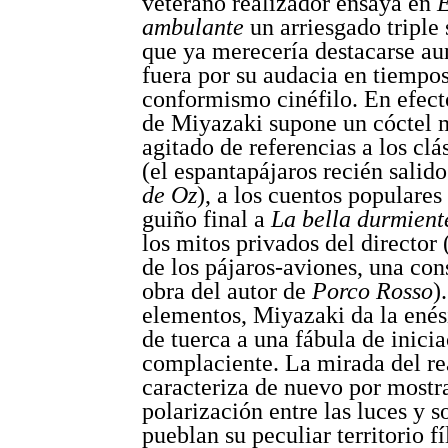
veterano realizador ensaya en
E
ambulante
un arriesgado triple 
que ya merecería destacarse au
fuera por su audacia en tiempo
conformismo cinéfilo. En efecto
de Miyazaki supone un cóctel 
agitado de referencias a los clá
(el espantapájaros recién salid
de Oz
), a los cuentos populares 
guiño final a
La bella durmient
los mitos privados del director 
de los pájaros-aviones, una con
obra del autor de
Porco Rosso
)
elementos, Miyazaki da la enés
de tuerca a una fábula de inici
complaciente. La mirada del re
caracteriza de nuevo por mostr
polarización entre las luces y 
pueblan su peculiar territorio f