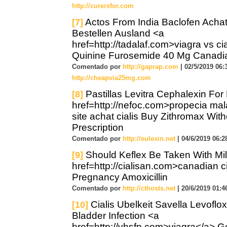
http://curerxfor.com
Actos From India Baclofen Acha
[7]
Bestellen Ausland <a
href=http://tadalaf.com>viagra vs ci
Quinine Furosemide 40 Mg Canad
Comentado por
http://gaprap.com
| 02/5/2019 06:3
http://cheapvia25mg.com
Pastillas Levitra Cephalexin For
[8]
href=http://nefoc.com>propecia ma
site achat cialis Buy Zithromax With
Prescription
Comentado por
http://eulexin.net
| 04/6/2019 06:2
Should Keflex Be Taken With Mi
[9]
href=http://cialisan.com>canadian c
Pregnancy Amoxicillin
Comentado por
http://cthosts.net
| 20/6/2019 01:4
Cialis Ubelkeit Savella Levoflo
[10]
Bladder Infection <a
href=http://vhsfp.com>viagra</a> G