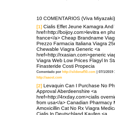
10 COMENTARIOS (Viva Miyazaki)
Cialis Effet Jeune Kamagra An
[1]
href=http://boijoy.com>levitra en p
france</a> Cheap Brandname Viagr
Prezzo Farmacia Italiana Viagra 2
Chewable Viagra Generic <a
href=http://rxasian.com>generic vi
Viagra Web Low Prices Flagyl In S
Finasteride Costi Propecia
Comentado por
http://sildenaf50.com
| 07/1/2019 
http://aaost.com
Levaquin Can I Purchase No Ph
[2]
Approval Aberdeenshire <a
href=http://4rxday.com>cialis overni
from usa</a> Canadian Pharmacy
Amoxicillin Cat No Rx Viagra Medic
Cialis In Deutschland Kaufen <a