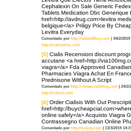
Cephalexin On Sale Generic Fedex
Tablets Medication Dbc Generique L
href=http://avdrug.com>levitra med
belgique</a> Priligy Price By Chea
Levitra Everyday
Comentado por
http://tadalaffbuy.com
| 04/2/2019 
http://cialionline.com
Cialis Recensioni discount prog
[5]
accutane <a href=http://via100mg.
viagra</a> Fda Approved Canadian
Pharmacies Viagra Achat En Franc
Prednisone Without A Script
Comentado por
http://cheapcial20mg.com
| 24/2/
http://cidovir.com
Order Cialisis With Out Prescript
[6]
href=http://buycheapcial.com>where 
online safely</a> Acquisto Viagra G
Contrassegno Canadian Online Ph
Comentado por
http://boijoy.com
| 13/3/2019 14:1