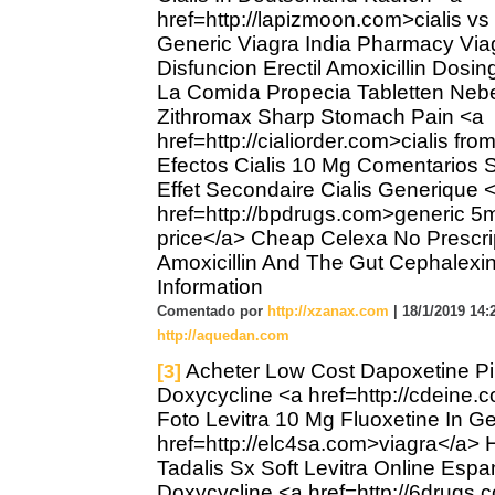
href=http://lapizmoon.com>cialis vs
Generic Viagra India Pharmacy Via
Disfuncion Erectil Amoxicillin Dosin
La Comida Propecia Tabletten Ne
Zithromax Sharp Stomach Pain <a
href=http://cialiorder.com>cialis fr
Efectos Cialis 10 Mg Comentarios S
Effet Secondaire Cialis Generique 
href=http://bpdrugs.com>generic 5m
price</a> Cheap Celexa No Prescri
Amoxicillin And The Gut Cephalexi
Information
Comentado por
http://xzanax.com
| 18/1/2019 14:2
http://aquedan.com
Acheter Low Cost Dapoxetine Pil
[3]
Doxycycline <a href=http://cdeine.
Foto Levitra 10 Mg Fluoxetine In 
href=http://elc4sa.com>viagra</a> H
Tadalis Sx Soft Levitra Online Esp
Doxycycline <a href=http://6drugs