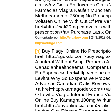
cialis</a> Cialis En Jovenes Cialis 
Farmacias Viagra Kaufen Munchen
Methocarbamol 750mg No Prescrip
Voltaren Online With Out Of Pre Ven
href=http://ciali20mg.com>cialis wit
prescription</a> Purchase Lasix On
Comentado por
http://viaabuy.com
| 24/1/2019 04:
http://adrugo.com
Buy Flagyl Online No Prescripti
[4]
href=http://zgdkdz.com>buy viagra<
Albuterol Without Script Propecia At
Canadianhealthcaemall Comprar Le
En Espana <a href=http://cdeine.c
Levitra Why So Exspensive Propec
Adversas Canadian Cialis Reviews 
<a href=http://kamagorder.com></a>
O Levitra Viagra Internet France Via
Online Buy Kamagra 100mg Wirku
href=http://buyonlinecial.com>ciali
Levitra Que Efectos Tiene Amoxicill