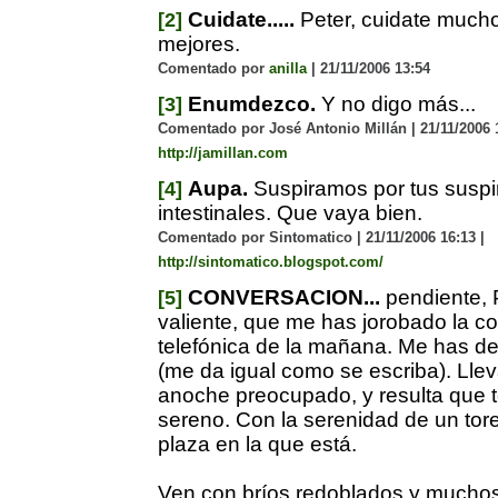
Cuidate.....
Peter, cuidate mucho
[2]
mejores.
Comentado por
anilla
| 21/11/2006 13:54
Enumdezco.
Y no digo más...
[3]
Comentado por José Antonio Millán | 21/11/2006 1
http://jamillan.com
Aupa.
Suspiramos por tus suspi
[4]
intestinales. Que vaya bien.
Comentado por Sintomatico | 21/11/2006 16:13 |
http://sintomatico.blogspot.com/
CONVERSACION...
pendiente, P
[5]
valiente, que me has jorobado la c
telefónica de la mañana. Me has d
(me da igual como se escriba). Ll
anoche preocupado, y resulta que 
sereno. Con la serenidad de un tor
plaza en la que está.
Ven con bríos redoblados y muchos