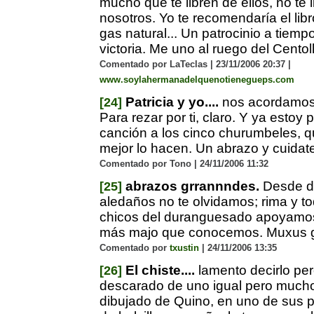
mucho que te libren de ellos, no te 
nosotros. Yo te recomendaría el lib
gas natural... Un patrocinio a tiemp
victoria. Me uno al ruego del Centol
Comentado por LaTeclas | 23/11/2006 20:37 |
www.soylahermanadelquenotienegueps.com
Patricia y yo....
nos acordamos 
[24]
Para rezar por ti, claro. Y ya estoy
canción a los cinco churumbeles, q
mejor lo hacen. Un abrazo y cuida
Comentado por Tono | 24/11/2006 11:32
abrazos grrannndes.
Desde d
[25]
aledaños no te olvidamos; rima y tod
chicos del duranguesado apoyamos
más majo que conocemos. Muxus 
Comentado por
txustin
| 24/11/2006 13:35
El chiste....
lamento decirlo per
[26]
descarado de uno igual pero much
dibujado de Quino, en uno de sus pr