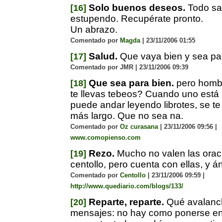
Solo buenos deseos.
Todo sa
[16]
estupendo. Recupérate pronto.
Un abrazo.
Comentado por
Magda
| 23/11/2006 01:55
Salud.
Que vaya bien y sea par
[17]
Comentado por JMR | 23/11/2006 09:39
Que sea para bien.
pero homb
[18]
te llevas tebeos? Cuando uno está
puede andar leyendo librotes, se t
más largo. Que no sea na.
Comentado por
Oz curasana
| 23/11/2006 09:56 |
www.comopienso.com
Rezo.
Mucho no valen las orac
[19]
centollo, pero cuenta con ellas, y á
Comentado por
Centollo
| 23/11/2006 09:59 |
http://www.quediario.com/blogs/133/
Reparte, reparte.
Qué avalanc
[20]
mensajes: no hay como ponerse en