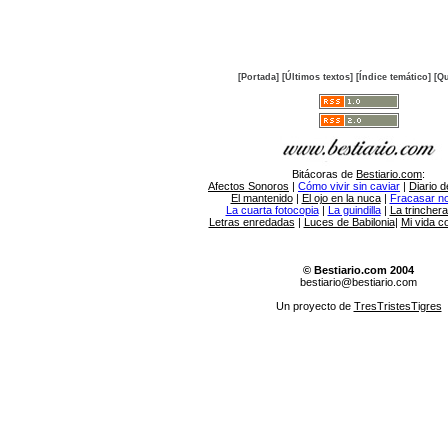
[Portada]
[Últimos textos]
[Índice temático]
[Qu
Bitácoras de
Bestiario.com
:
Afectos Sonoros
|
Cómo vivir sin caviar
|
Diario d
El mantenido
|
El ojo en la nuca
|
Fracasar no 
La cuarta fotocopia
|
La guindilla
|
La trincher
Letras enredadas
|
Luces de Babilonia
|
Mi vida c
© Bestiario.com 2004
bestiario@bestiario.com
Un proyecto de
TresTristesTigres