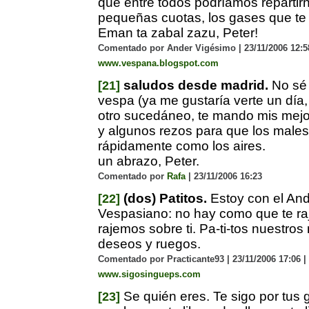
que entre todos podríamos repartir
pequeñas cuotas, los gases que te
Eman ta zabal zazu, Peter!
Comentado por Ander Vigésimo | 23/11/2006 12:58
www.vespana.blogspot.com
saludos desde madrid.
No sé 
[21]
vespa (ya me gustaría verte un día,
otro sucedáneo, te mando mis mej
y algunos rezos para que los males
rápidamente como los aires.
un abrazo, Peter.
Comentado por
Rafa
| 23/11/2006 16:23
(dos) Patitos.
Estoy con el An
[22]
Vespasiano: no hay como que te ra
rajemos sobre ti. Pa-ti-tos nuestros
deseos y ruegos.
Comentado por Practicante93 | 23/11/2006 17:06 |
www.sigosingueps.com
Se quién eres. Te sigo por tus 
[23]