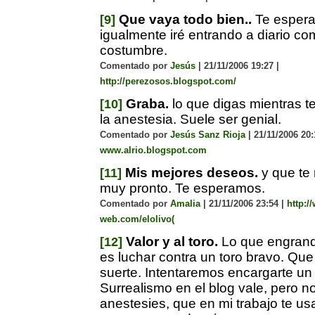
Que vaya todo bien..
Te espera
[9]
igualmente iré entrando a diario c
costumbre.
Comentado por
Jesús
| 21/11/2006 19:27 |
http://perezosos.blogspot.com/
Graba.
lo que digas mientras t
[10]
la anestesia. Suele ser genial.
Comentado por
Jesús Sanz Rioja
| 21/11/2006 20:
www.alrio.blogspot.com
Mis mejores deseos.
y que te
[11]
muy pronto. Te esperamos.
Comentado por
Amalia
| 21/11/2006 23:54 |
http:/
web.com/elolivo(
Valor y al toro.
Lo que engrand
[12]
es luchar contra un toro bravo. Que
suerte. Intentaremos encargarte u
Surrealismo en el blog vale, pero n
anestesies, que en mi trabajo te u