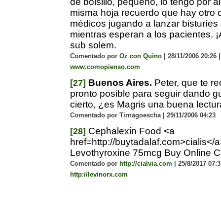
de bolsillo, pequeño, lo tengo por a
misma hoja recuerdo que hay otro 
médicos jugando a lanzar bisturíes
mientras esperan a los pacientes. ¡
sub solem.
Comentado por
Oz con Quino
| 28/11/2006 20:26 |
www.comopienso.com
Buenos Aires.
Peter, que te r
[27]
pronto posible para seguir dando g
cierto, ¿es Magris una buena lectur
Comentado por Tirnagoescha | 29/11/2006 04:23
Cephalexin Food <a
[28]
href=http://buytadalaf.com>cialis</
Levothyroxine 75mcg Buy Online 
Comentado por
http://cialvia.com
| 25/8/2017 07:3
http://levinorx.com