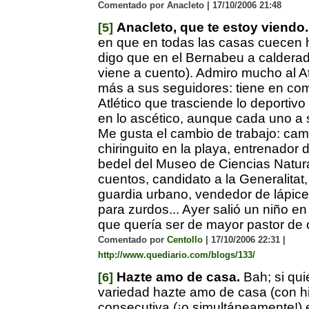
Comentado por Anacleto | 17/10/2006 21:48
Anacleto, que te estoy viendo.
[5]
en que en todas las casas cuecen 
digo que en el Bernabeu a caldera
viene a cuento). Admiro mucho al At
más a sus seguidores: tiene en co
Atlético que trasciende lo deportivo
en lo ascético, aunque cada uno a
Me gusta el cambio de trabajo: cam
chiringuito en la playa, entrenador d
bedel del Museo de Ciencias Natur
cuentos, candidato a la Generalitat
guardia urbano, vendedor de lápice
para zurdos... Ayer salió un niño en
que quería ser de mayor pastor de 
Comentado por
Centollo
| 17/10/2006 22:31 |
http://www.quediario.com/blogs/133/
Hazte amo de casa.
Bah; si qui
[6]
variedad hazte amo de casa (con hi
consecutiva (¡o simultáneamente!) 