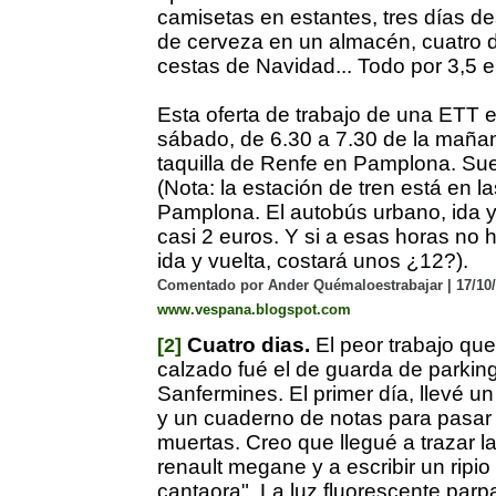
camisetas en estantes, tres días d
de cerveza en un almacén, cuatro 
cestas de Navidad... Todo por 3,5 e
Esta oferta de trabajo de una ETT e
sábado, de 6.30 a 7.30 de la mañan
taquilla de Renfe en Pamplona. Sue
(Nota: la estación de tren está en l
Pamplona. El autobús urbano, ida y
casi 2 euros. Y si a esas horas no ha
ida y vuelta, costará unos ¿12?).
Comentado por Ander Quémaloestrabajar | 17/10/
www.vespana.blogspot.com
Cuatro dias.
El peor trabajo qu
[2]
calzado fué el de guarda de parkin
Sanfermines. El primer día, llevé un
y un cuaderno de notas para pasar 
muertas. Creo que llegué a trazar la
renault megane y a escribir un ripio 
cantaora". La luz fluorescente par