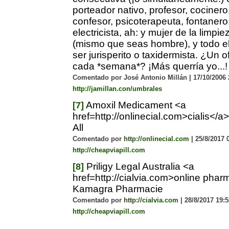
porteador nativo, profesor, cociner
confesor, psicoterapeuta, fontanero
electricista, ah: y mujer de la limpiez
(mismo que seas hombre), y todo ell
ser jurisperito o taxidermista. ¿Un of
cada *semana*? ¡Más querría yo...!
Comentado por José Antonio Millán | 17/10/2006 2
http://jamillan.con/umbrales
Amoxil Medicament <a
[7]
href=http://onlinecial.com>cialis</a
All
Comentado por
http://onlinecial.com
| 25/8/2017 0
http://cheapviapill.com
Priligy Legal Australia <a
[8]
href=http://cialvia.com>online pha
Kamagra Pharmacie
Comentado por
http://cialvia.com
| 28/8/2017 19:5
http://cheapviapill.com