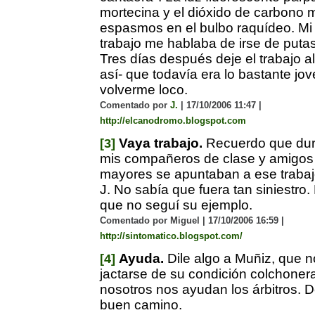
mortecina y el dióxido de carbono
espasmos en el bulbo raquídeo. M
trabajo me hablaba de irse de putas
Tres días después deje el trabajo a
así- que todavía era lo bastante j
volverme loco.
Comentado por
J.
| 17/10/2006 11:47 |
http://elcanodromo.blogspot.com
Vaya trabajo.
Recuerdo que dura
[3]
mis compañeros de clase y amigos 
mayores se apuntaban a ese traba
J. No sabía que fuera tan siniestro
que no seguí su ejemplo.
Comentado por Miguel | 17/10/2006 16:59 |
http://sintomatico.blogspot.com/
Ayuda.
Dile algo a Muñiz, que n
[4]
jactarse de su condición colchoner
nosotros nos ayudan los árbitros. D
buen camino.