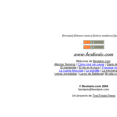
[Portada]
[Últimos textos]
[Índice temático]
[Qu
Bitácoras de
Bestiario.com
:
Afectos Sonoros
|
Cómo vivir sin caviar
|
Diario d
El mantenido
|
El ojo en la nuca
|
Fracasar no 
La cuarta fotocopia
|
La guindilla
|
La trincher
Letras enredadas
|
Luces de Babilonia
|
Mi vida c
© Bestiario.com 2004
bestiario@bestiario.com
Un proyecto de
TresTristesTigres