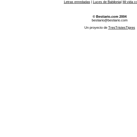
Letras enredadas
|
Luces de Babilonia
|
Mi vida c
© Bestiario.com 2004
bestiario@bestiario.com
Un proyecto de
TresTristesTigres