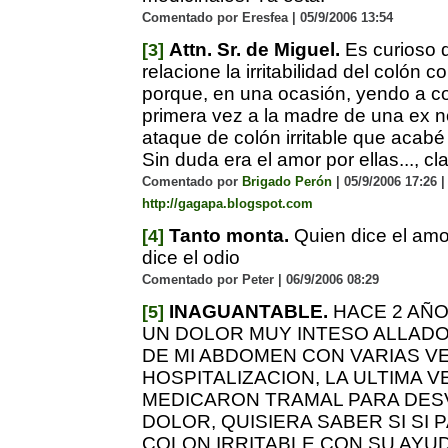
Comentado por Eresfea | 05/9/2006 13:54
Attn. Sr. de Miguel.
Es curioso 
[3]
relacione la irritabilidad del colón c
porque, en una ocasión, yendo a c
primera vez a la madre de una ex no
ataque de colón irritable que acabé
Sin duda era el amor por ellas..., cla
Comentado por
Brigado Perón
| 05/9/2006 17:26 |
http://gagapa.blogspot.com
Tanto monta.
Quien dice el amo
[4]
dice el odio
Comentado por Peter | 06/9/2006 08:29
INAGUANTABLE.
HACE 2 AÑO
[5]
UN DOLOR MUY INTESO ALLADO
DE MI ABDOMEN CON VARIAS V
HOSPITALIZACION, LA ULTIMA V
MEDICARON TRAMAL PARA DES
DOLOR, QUISIERA SABER SI SI
COLON IRRITABLE CON SU AYU