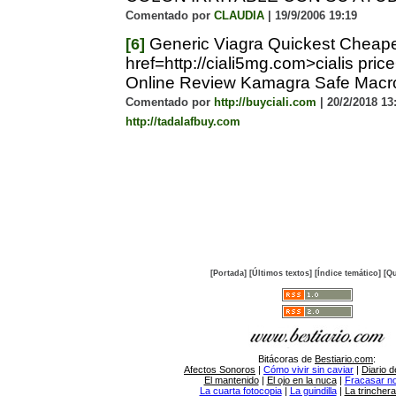
Comentado por
CLAUDIA
| 19/9/2006 19:19
Generic Viagra Quickest Cheap
[6]
href=http://ciali5mg.com>cialis pri
Online Review Kamagra Safe Macro
Comentado por
http://buyciali.com
| 20/2/2018 13:
http://tadalafbuy.com
[Portada]
[Últimos textos]
[Índice temático]
[Qu
Bitácoras de
Bestiario.com
:
Afectos Sonoros
|
Cómo vivir sin caviar
|
Diario d
El mantenido
|
El ojo en la nuca
|
Fracasar no 
La cuarta fotocopia
|
La guindilla
|
La trincher