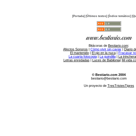
[Portada]
[Últimos textos]
[Índice temático]
[Qu
Bitácoras de
Bestiario.com
:
Afectos Sonoros
|
Cómo vivir sin caviar
|
Diario d
El mantenido
|
El ojo en la nuca
|
Fracasar no 
La cuarta fotocopia
|
La guindilla
|
La trincher
Letras enredadas
|
Luces de Babilonia
|
Mi vida c
© Bestiario.com 2004
bestiario@bestiario.com
Un proyecto de
TresTristesTigres