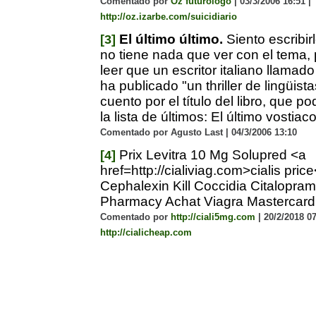
Comentado por
Oz futurólogo
| 03/3/2006 16:51 |
http://oz.izarbe.com/suicidiario
El último último.
Siento escribir
[3]
no tiene nada que ver con el tema,
leer que un escritor italiano llamad
ha publicado "un thriller de lingüista
cuento por el título del libro, que p
la lista de últimos: El último vostiaco
Comentado por Agusto Last | 04/3/2006 13:10
Prix Levitra 10 Mg Solupred <a
[4]
href=http://cialiviag.com>cialis pri
Cephalexin Kill Coccidia Citalopra
Pharmacy Achat Viagra Mastercard
Comentado por
http://ciali5mg.com
| 20/2/2018 07
http://cialicheap.com