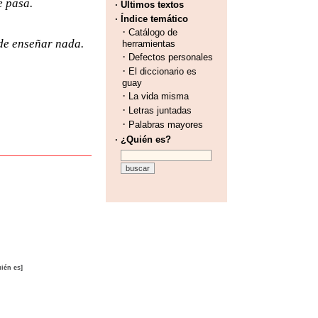
e pasa.
· Últimos textos
· Índice temático
·
Catálogo de
ede enseñar nada.
herramientas
·
Defectos personales
·
El diccionario es
guay
·
La vida misma
·
Letras juntadas
·
Palabras mayores
· ¿Quién es?
ién es]