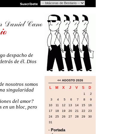
argo despacho de
detrás de él. Dios
<<
AGOSTO 2026
 de nosotros somos
L
M
X
J
V
S
D
una singularidad
1
2
3
4
5
6
7
8
9
iones del amor?
10
11
12
13
14
15
16
s en un bloc, pero
17
18
19
20
21
22
23
24
25
26
27
28
29
30
31
· Portada