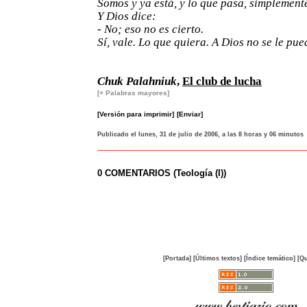
Somos y ya está, y lo que pasa, simplement
Y Dios dice:
- No; eso no es cierto.
Sí, vale. Lo que quiera. A Dios no se le pu
Chuk Palahniuk
,
El club de lucha
[+ Palabras mayores]
[Versión para imprimir]
[Enviar]
Publicado el lunes, 31 de julio de 2006, a las 8 horas y 06 minutos
0 COMENTARIOS (Teología (I))
[Portada]
[Últimos textos]
[Índice temático]
[Qu