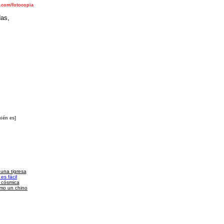
o.com/fotocopia
das,
ién es]
 una tigresa
es fácil
a cósmica
omo un chino