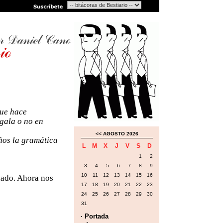
que hace
gala o no en
<<
AGOSTO 2026
ños la gramática
L
M
X
J
V
S
D
1
2
3
4
5
6
7
8
9
10
11
12
13
14
15
16
lado. Ahora nos
17
18
19
20
21
22
23
24
25
26
27
28
29
30
31
· Portada