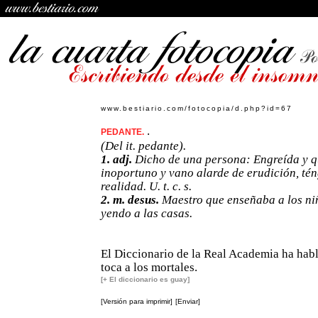
www.bestiario.com/fotocopia/d.php?id=67
.
PEDANTE.
(Del it. pedante).
1. adj.
Dicho de una persona: Engreída y 
inoportuno y vano alarde de erudición, tén
realidad. U. t. c. s.
2. m. desus.
Maestro que enseñaba a los ni
yendo a las casas.
El Diccionario de la Real Academia ha hab
toca a los mortales.
[+ El diccionario es guay]
[Versión para imprimir]
[Enviar]