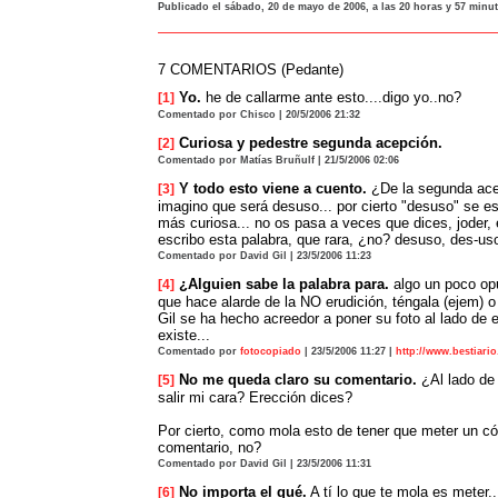
Publicado el sábado, 20 de mayo de 2006, a las 20 horas y 57 minu
7 COMENTARIOS (Pedante)
Yo.
he de callarme ante esto....digo yo..no?
[1]
Comentado por Chisco | 20/5/2006 21:32
Curiosa y pedestre segunda acepción.
[2]
Comentado por Matías Bruñulf | 21/5/2006 02:06
Y todo esto viene a cuento.
¿De la segunda ace
[3]
imagino que será desuso... por cierto "desuso" se es
más curiosa... no os pasa a veces que dices, joder, 
escribo esta palabra, que rara, ¿no? desuso, des-uso
Comentado por David Gil | 23/5/2006 11:23
¿Alguien sabe la palabra para.
algo un poco op
[4]
que hace alarde de la NO erudición, téngala (ejem) o 
Gil se ha hecho acreedor a poner su foto al lado de 
existe...
Comentado por
fotocopiado
| 23/5/2006 11:27 |
http://www.bestiari
No me queda claro su comentario.
¿Al lado de
[5]
salir mi cara? Erección dices?
Por cierto, como mola esto de tener que meter un cód
comentario, no?
Comentado por David Gil | 23/5/2006 11:31
No importa el qué.
A tí lo que te mola es meter..
[6]