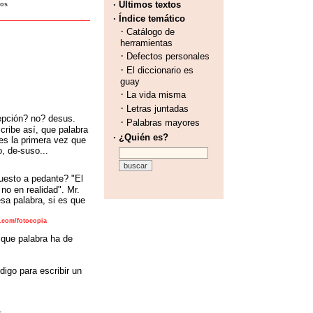
· Últimos textos
tos
· Índice temático
·
Catálogo de
herramientas
·
Defectos personales
·
El diccionario es
guay
·
La vida misma
·
Letras juntadas
pción? no? desus.
·
Palabras mayores
cribe así, que palabra
· ¿Quién es?
es la primera vez que
, de-suso...
uesto a pedante? "El
no en realidad". Mr.
esa palabra, si es que
o.com/fotocopia
 que palabra ha de
igo para escribir un
.