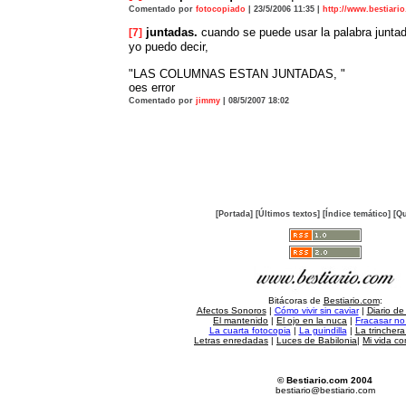
Comentado por
fotocopiado
| 23/5/2006 11:35 |
http://www.bestiari
juntadas.
cuando se puede usar la palabra junta
[7]
yo puedo decir,
"LAS COLUMNAS ESTAN JUNTADAS, "
oes error
Comentado por
jimmy
| 08/5/2007 18:02
[Portada]
[Últimos textos]
[Índice temático]
[Qu
Bitácoras de
Bestiario.com
:
Afectos Sonoros
|
Cómo vivir sin caviar
|
Diario de
El mantenido
|
El ojo en la nuca
|
Fracasar no 
La cuarta fotocopia
|
La guindilla
|
La trincher
Letras enredadas
|
Luces de Babilonia
|
Mi vida c
© Bestiario.com 2004
bestiario@bestiario.com