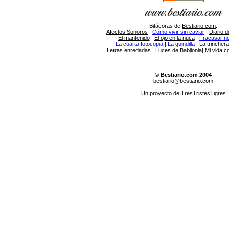
Bitácoras de
Bestiario.com
:
Afectos Sonoros
|
Cómo vivir sin caviar
|
Diario d
El mantenido
|
El ojo en la nuca
|
Fracasar no 
La cuarta fotocopia
|
La guindilla
|
La trincher
Letras enredadas
|
Luces de Babilonia
|
Mi vida c
© Bestiario.com 2004
bestiario@bestiario.com
Un proyecto de
TresTristesTigres