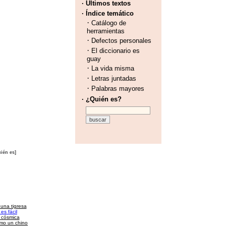
· Últimos textos
· Índice temático
·
Catálogo de
herramientas
·
Defectos personales
·
El diccionario es
guay
·
La vida misma
·
Letras juntadas
·
Palabras mayores
· ¿Quién es?
ién es]
 una tigresa
es fácil
a cósmica
omo un chino