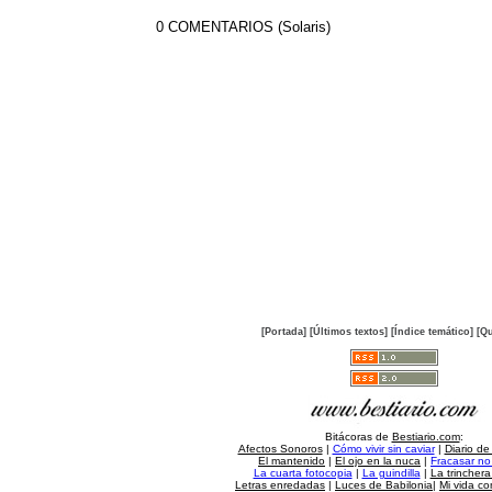
0 COMENTARIOS (Solaris)
[Portada]
[Últimos textos]
[Índice temático]
[Qu
Bitácoras de
Bestiario.com
:
Afectos Sonoros
|
Cómo vivir sin caviar
|
Diario de
El mantenido
|
El ojo en la nuca
|
Fracasar no 
La cuarta fotocopia
|
La guindilla
|
La trincher
Letras enredadas
|
Luces de Babilonia
|
Mi vida c