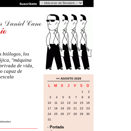
os biólogos, los
ójica, "máquina
privada de vida,
ro capaz de
 escala
<<
AGOSTO 2026
L
M
X
J
V
S
D
1
2
3
4
5
6
7
8
9
10
11
12
13
14
15
16
17
18
19
20
21
22
23
24
25
26
27
28
29
30
31
 minutos
· Portada