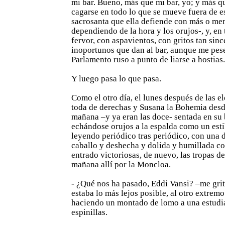
mi bar. Bueno, más que mi bar, yo; y más qu
cagarse en todo lo que se mueve fuera de e
sacrosanta que ella defiende con más o men
dependiendo de la hora y los orujos-, y, en
fervor, con aspavientos, con gritos tan sin
inoportunos que dan al bar, aunque me pese
Parlamento ruso a punto de liarse a hostias.
Y luego pasa lo que pasa.
Como el otro día, el lunes después de las e
toda de derechas y Susana la Bohemia desde
mañana –y ya eran las doce- sentada en su
echándose orujos a la espalda como un est
leyendo periódico tras periódico, con una 
caballo y deshecha y dolida y humillada c
entrado victoriosas, de nuevo, las tropas d
mañana allí por la Moncloa.
- ¿Qué nos ha pasado, Eddi Vansi? –me gri
estaba lo más lejos posible, al otro extremo
haciendo un montado de lomo a una estudia
espinillas.