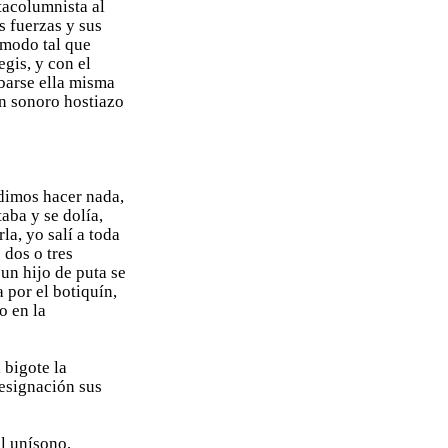
tacolumnista al
s fuerzas y sus
 modo tal que
egis, y con el
ibarse ella misma
n sonoro hostiazo
dimos hacer nada,
aba y se dolía,
la, yo salí a toda
 dos o tres
un hijo de puta se
a por el botiquín,
o en la
 bigote la
esignación sus
al unísono,