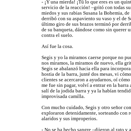
- ¡Y una mierda! ¡Tú lo que eres es un quin
servicio de la reacción! –gritó con todas su
miedos y sus rabias Susana la Bohemia, de
derribó con su aspaviento su vaso y el de S
último giro de sus brazos terminó por derr
de su banqueta, dándose como sin querer u
contra el suelo.
Así fue la cosa.
Segis y yo la miramos caerse porque no pu
nos miramos, la miramos de nuevo, ella grit
Segis se abalanzó hacia ella para incorporar
hostia de la barra, junté dos mesas, vi cómo
clientes se acercaron a ayudarnos, oí cómo 
me fue sin pagar, volví a entrar en la barra 
salí de la jodida barra y ya la habían tendid
improvisada camilla.
Con mucho cuidado, Segis y otro señor con
exploraron detenidamente, sorteando con r
alaridos y sus improperios.
- No se ha hecho sangre –dijeron al rato y 