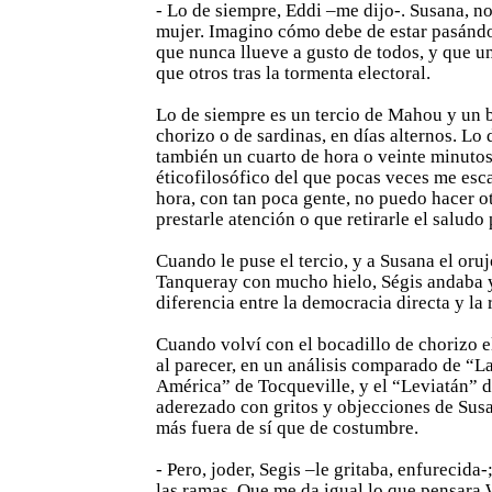
- Lo de siempre, Eddi –me dijo-. Susana, no
mujer. Imagino cómo debe de estar pasándo
que nunca llueve a gusto de todos, y que 
que otros tras la tormenta electoral.
Lo de siempre es un tercio de Mahou y un 
chorizo o de sardinas, en días alternos. Lo
también un cuarto de hora o veinte minut
éticofilosófico del que pocas veces me esc
hora, con tan poca gente, no puedo hacer o
prestarle atención o que retirarle el saludo
Cuando le puse el tercio, y a Susana el oruj
Tanqueray con mucho hielo, Ségis andaba 
diferencia entre la democracia directa y la 
Cuando volví con el bocadillo de chorizo e
al parecer, en un análisis comparado de “L
América” de Tocqueville, y el “Leviatán” 
aderezado con gritos y objecciones de Sus
más fuera de sí que de costumbre.
- Pero, joder, Segis –le gritaba, enfurecida-
las ramas. Que me da igual lo que pensara