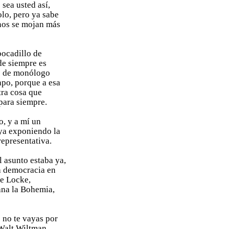
 sea usted así,
lo, pero ya sabe
unos se mojan más
bocadillo de
 de siempre es
os de monólogo
apo, porque a esa
tra cosa que
 para siempre.
o, y a mí un
ya exponiendo la
representativa.
l asunto estaba ya,
a democracia en
de Locke,
ana la Bohemia,
; no te vayas por
 Walt Wiltman,