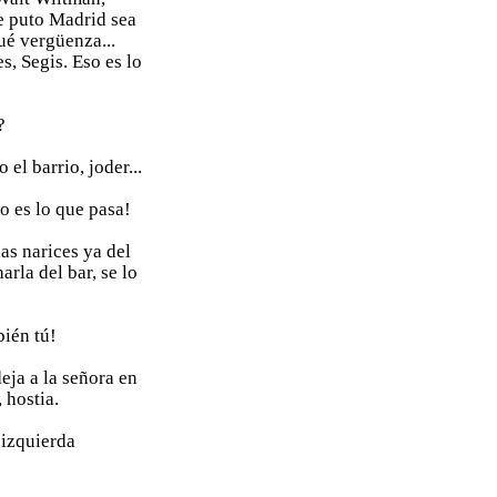
te puto Madrid sea
ué vergüenza...
, Segis. Eso es lo
?
 el barrio, joder...
o es lo que pasa!
las narices ya del
arla del bar, se lo
bién tú!
deja a la señora en
 hostia.
 izquierda