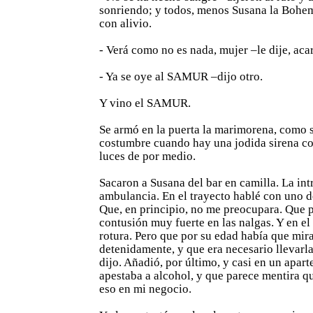
sonriendo; y todos, menos Susana la Bohem
con alivio.
- Verá como no es nada, mujer –le dije, acar
- Ya se oye al SAMUR –dijo otro.
Y vino el SAMUR.
Se armó en la puerta la marimorena, como s
costumbre cuando hay una jodida sirena co
luces de por medio.
Sacaron a Susana del bar en camilla. La int
ambulancia. En el trayecto hablé con uno d
Que, en principio, no me preocupara. Que p
contusión muy fuerte en las nalgas. Y en e
rotura. Pero que por su edad había que mir
detenidamente, y que era necesario llevarla
dijo. Añadió, por último, y casi en un apart
apestaba a alcohol, y que parece mentira q
eso en mi negocio.