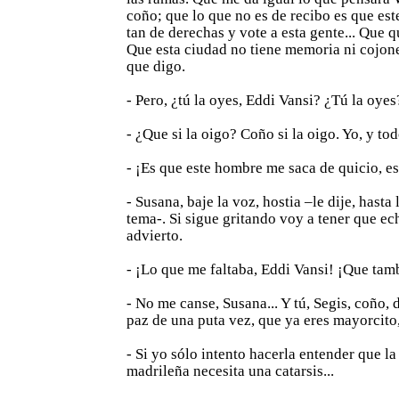
coño; que lo que no es de recibo es que es
tan de derechas y vote a esta gente... Que q
Que esta ciudad no tiene memoria ni cojones
que digo.
- Pero, ¿tú la oyes, Eddi Vansi? ¿Tú la oyes
- ¿Que si la oigo? Coño si la oigo. Yo, y todo
- ¡Es que este hombre me saca de quicio, es
- Susana, baje la voz, hostia –le dije, hasta 
tema-. Si sigue gritando voy a tener que ech
advierto.
- ¡Lo que me faltaba, Eddi Vansi! ¡Que tam
- No me canse, Susana... Y tú, Segis, coño, 
paz de una puta vez, que ya eres mayorcito,
- Si yo sólo intento hacerla entender que la
madrileña necesita una catarsis...