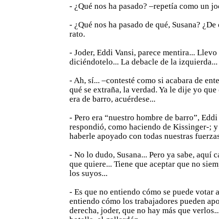
- ¿Qué nos ha pasado? –repetía como un jo
- ¿Qué nos ha pasado de qué, Susana? ¿De 
rato.
- Joder, Eddi Vansi, parece mentira... Llev
diciéndotelo... La debacle de la izquierda...
- Ah, sí... –contesté como si acabara de ent
qué se extraña, la verdad. Ya le dije yo que 
era de barro, acuérdese...
- Pero era “nuestro hombre de barro”, Edd
respondió, como haciendo de Kissinger-; 
haberle apoyado con todas nuestras fuerzas
- No lo dudo, Susana... Pero ya sabe, aquí 
que quiere... Tiene que aceptar que no sie
los suyos...
- Es que no entiendo cómo se puede votar a
entiendo cómo los trabajadores pueden apo
derecha, joder, que no hay más que verlos..