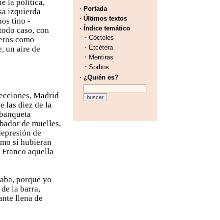
e la política,
· Portada
sa izquierda
· Últimos textos
os tino -
· Índice temático
 todo caso, con
·
Cócteles
ceros como
·
Etcétera
, un aire de
·
Mentiras
·
Sorbos
· ¿Quién es?
lecciones, Madrid
 las diez de la
 banqueta
ibador de muelles,
depresión de
omo si hubieran
e Franco aquella
taba, porque yo
 de la barra,
nte llena de