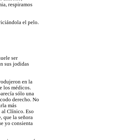
ia, respiramos
iciándola el pelo.
uele ser
n sus jodidas
rodujeron en la
e los médicos.
arecía sólo una
l codo derecho. No
arla más
 al Clínico. Eso
e, que la señora
ue yo consienta