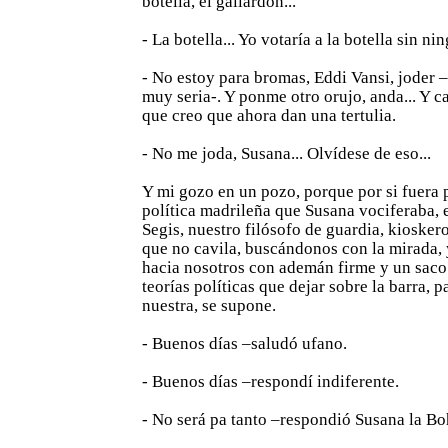
botella, el gallardón...
- La botella... Yo votaría a la botella sin ni
- No estoy para bromas, Eddi Vansi, joder
muy seria-. Y ponme otro orujo, anda... Y c
que creo que ahora dan una tertulia.
- No me joda, Susana... Olvídese de eso...
Y mi gozo en un pozo, porque por si fuera p
política madrileña que Susana vociferaba, 
Segis, nuestro filósofo de guardia, kioskero
que no cavila, buscándonos con la mirada, 
hacia nosotros con ademán firme y un saco
teorías políticas que dejar sobre la barra, p
nuestra, se supone.
- Buenos días –saludó ufano.
- Buenos días –respondí indiferente.
- No será pa tanto –respondió Susana la B