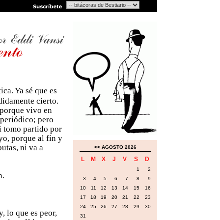
ica. Ya sé que es
odidamente cierto.
 porque vivo en
 periódico; pero
i tomo partido por
yo, porque al fin y
utas, ni va a
<<
AGOSTO 2026
L
M
X
J
V
S
D
1
2
n.
3
4
5
6
7
8
9
10
11
12
13
14
15
16
17
18
19
20
21
22
23
24
25
26
27
28
29
30
, lo que es peor,
31