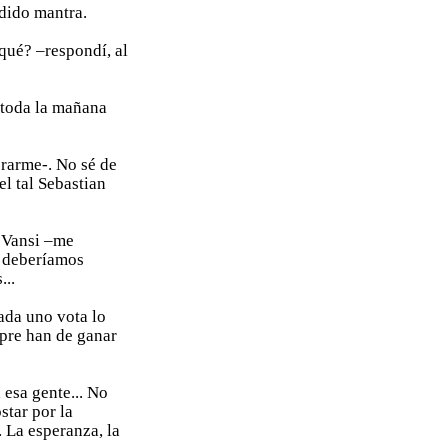
dido mantra.
qué? –respondí, al
o toda la mañana
erarme-. No sé de
el tal Sebastian
i Vansi –me
y deberíamos
...
cada uno vota lo
mpre han de ganar
 esa gente... No
star por la
. La esperanza, la