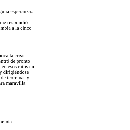
nguna esperanza...
 –me respondió
ambia a la cinco
oca la crisis
entró de pronto
 en esos ratos en
y dirigiéndose
 de teoremas y
ara maravilla
ohemia.