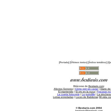
[Portada]
[Últimos textos]
[Índice temático]
[Qu
Bitácoras de
Bestiario.com
:
Afectos Sonoros
|
Cómo vivir sin caviar
|
Diario de
El mantenido
|
El ojo en la nuca
|
Fracasar no 
La cuarta fotocopia
|
La guindilla
|
La trincher
Letras enredadas
|
Luces de Babilonia
|
Mi vida c
© Bestiario.com 2004
bestiario@bestiario.com