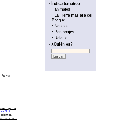
· Índice temático
·
animales
·
La Tierra más allá del
Bosque
·
Noticias
·
Personajes
·
Relatos
· ¿Quién es?
ién es]
 una tigresa
es fácil
a cósmica
omo un chino