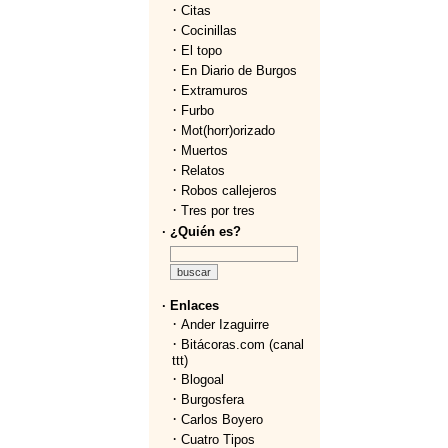
·
Citas
·
Cocinillas
·
El topo
·
En Diario de Burgos
·
Extramuros
·
Furbo
·
Mot(horr)orizado
·
Muertos
·
Relatos
·
Robos callejeros
·
Tres por tres
· ¿Quién es?
· Enlaces
·
Ander Izaguirre
·
Bitácoras.com (canal
ttt)
·
Blogoal
·
Burgosfera
·
Carlos Boyero
·
Cuatro Tipos