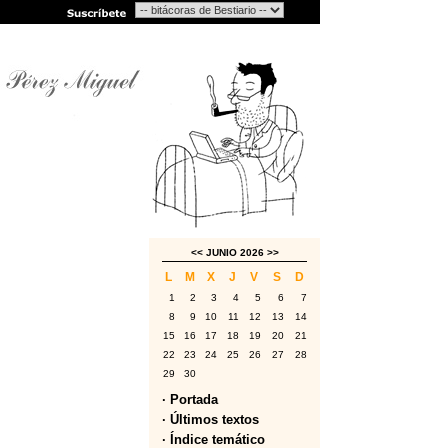
<<
JUNIO 2026
>>
L
M
X
J
V
S
D
1
2
3
4
5
6
7
8
9
10
11
12
13
14
15
16
17
18
19
20
21
22
23
24
25
26
27
28
29
30
· Portada
· Últimos textos
· Índice temático