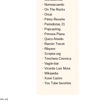
·
Nomeacuerdo
·
On The Rocks
·
Orsai
·
Pérez-Reverte
·
Periodistas 21
·
Popcasting
·
Primera Plana
·
Quico Alsedo
·
Ramón Trecet
·
Ribyero
·
Scriptor.org
·
Trinchera Cósmica
·
Vagón-bar
·
Vicente Luis Mora
·
Wikipedia
·
Xosé Castro
·
You Tube favoritos
ién es]