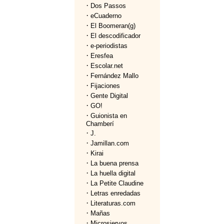
·
Dos Passos
·
eCuaderno
·
El Boomeran(g)
·
El descodificador
·
e-periodistas
·
Eresfea
·
Escolar.net
·
Fernández Mallo
·
Fijaciones
·
Gente Digital
·
GO!
·
Guionista en
Chamberí
·
J.
·
Jamillan.com
·
Kirai
·
La buena prensa
·
La huella digital
·
La Petite Claudine
·
Letras enredadas
·
Literaturas.com
·
Mañas
·
Microsiervos