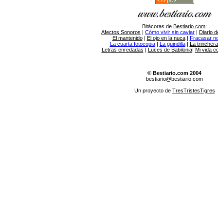
Bitácoras de
Bestiario.com
:
Afectos Sonoros
|
Cómo vivir sin caviar
|
Diario d
El mantenido
|
El ojo en la nuca
|
Fracasar no 
La cuarta fotocopia
|
La guindilla
|
La trincher
Letras enredadas
|
Luces de Babilonia
|
Mi vida c
© Bestiario.com 2004
bestiario@bestiario.com
Un proyecto de
TresTristesTigres