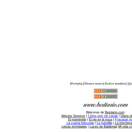
[Portada]
[Últimos textos]
[Índice temático]
[Qu
Bitácoras de
Bestiario.com
:
Afectos Sonoros
|
Cómo vivir sin caviar
|
Diario d
El mantenido
|
El ojo en la nuca
|
Fracasar no 
La cuarta fotocopia
|
La guindilla
|
La trincher
Letras enredadas
|
Luces de Babilonia
|
Mi vida c